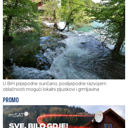
U BiH prijepodne sunčano, poslijepodne razvojem
oblačnosti mogući lokalni pljuskovi i grmljavina
PROMO