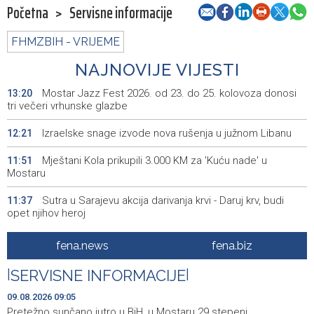
Početna
>
Servisne informacije
FHMZBIH - VRIJEME
NAJNOVIJE VIJESTI
Mostar Jazz Fest 2026. od 23. do 25. kolovoza donosi
13:20
tri večeri vrhunske glazbe
Izraelske snage izvode nova rušenja u južnom Libanu
12:21
Mještani Kola prikupili 3.000 KM za 'Kuću nade' u
11:51
Mostaru
Sutra u Sarajevu akcija darivanja krvi - Daruj krv, budi
11:37
opet njihov heroj
BiH među zapaženijim učesnicima CIGRE u Parizu - AI i
11:17
fena.news
fena.biz
energetska tranzicija u fokusu
|
SERVISNE INFORMACIJE
|
Pezer već sutra nastupa u kvalifikacijama, vjeruje da će i
10:28
navečer biti u finalu EP-a u Birminghamu
09.08.2026 09:05
Pretežno sunčano jutro u BiH, u Mostaru 29 stepeni