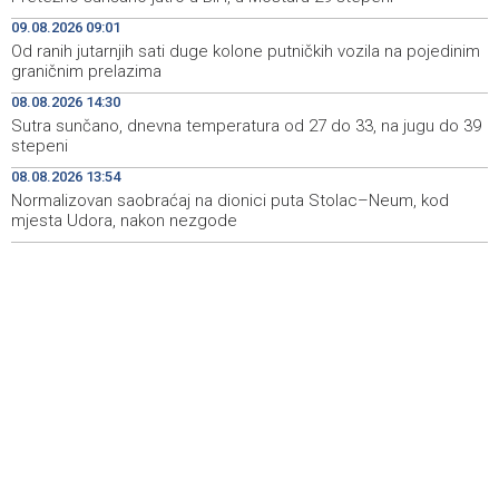
Ballian: Neopravdana sječa stabala a grad zbog manjka
10:16
09.08.2026 09:01
drveća sve topliji
Od ranih jutarnjih sati duge kolone putničkih vozila na pojedinim
graničnim prelazima
FBiH nema objedinjene podatke o povučenom i
10:09
uništenom mesu, prekršaji utvrđeni u 40 kontrola
08.08.2026 14:30
Sutra sunčano, dnevna temperatura od 27 do 33, na jugu do 39
Marija Šerifović pred više hiljada posjetitelja na Piroti
10:03
stepeni
zatvorila 'Dane dijaspore 2026' u Travniku
08.08.2026 13:54
Normalizovan saobraćaj na dionici puta Stolac–Neum, kod
Kušljugić: Sprječavanje dehidracije i pregrijavanja ključni
09:28
za očuvanje zdravlja srca tokom vrućina
mjesta Udora, nakon nezgode