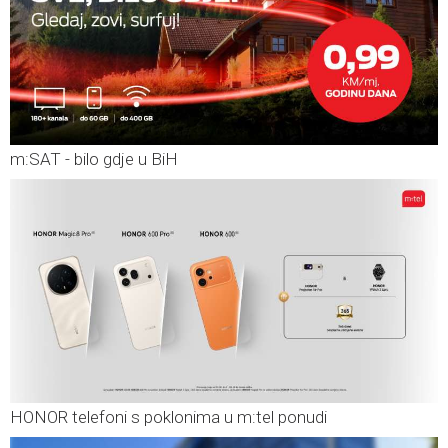
m:SAT - bilo gdje u BiH
HONOR telefoni s poklonima u m:tel ponudi