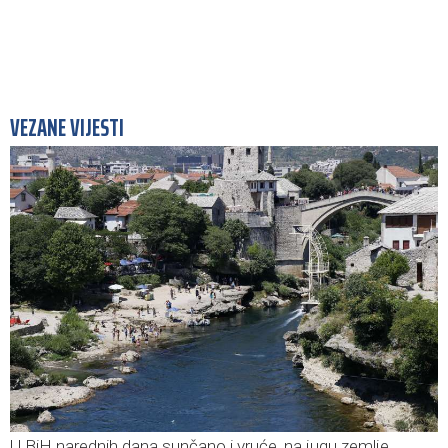
VEZANE VIJESTI
U BiH narednih dana sunčano i vruće, na jugu zemlje