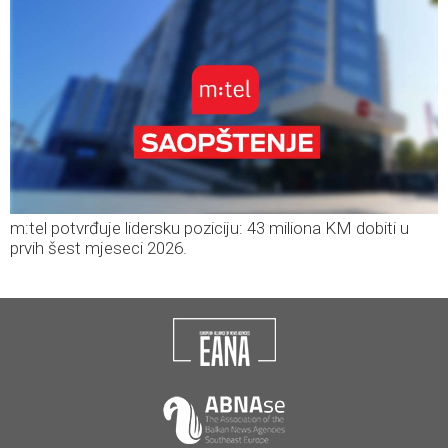
m:tel potvrđuje lidersku poziciju: 43 miliona KM dobiti u
prvih šest mjeseci 2026.