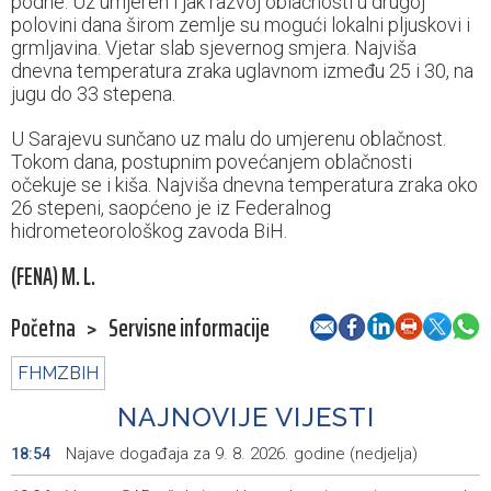
podne. Uz umjeren i jak razvoj oblačnosti u drugoj
polovini dana širom zemlje su mogući lokalni pljuskovi i
grmljavina. Vjetar slab sjevernog smjera. Najviša
dnevna temperatura zraka uglavnom između 25 i 30, na
jugu do 33 stepena.
U Sarajevu sunčano uz malu do umjerenu oblačnost.
Tokom dana, postupnim povećanjem oblačnosti
očekuje se i kiša. Najviša dnevna temperatura zraka oko
26 stepeni, saopćeno je iz Federalnog
hidrometeorološkog zavoda BiH.
(FENA) M. L.
Početna
>
Servisne informacije
FHMZBIH
NAJNOVIJE VIJESTI
Najave događaja za 9. 8. 2026. godine (nedjelja)
18:54