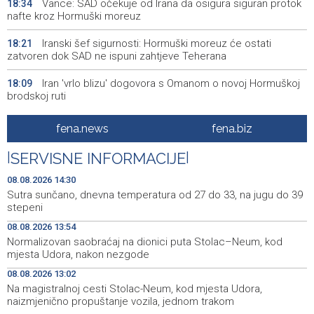
Vance: SAD očekuje od Irana da osigura siguran protok
18:34
nafte kroz Hormuški moreuz
Iranski šef sigurnosti: Hormuški moreuz će ostati
18:21
zatvoren dok SAD ne ispuni zahtjeve Teherana
Iran 'vrlo blizu' dogovora s Omanom o novoj Hormuškoj
18:09
brodskoj ruti
Koncertom Marije Šerifović večeras se zatvara
18:05
fena.news
fena.biz
manifestacija 'Dani dijaspore Travnik 2026'
|
SERVISNE INFORMACIJE
|
Kod mosta Brčko - Gunja pronađene kosti, vještaci
17:26
sudske medicine utvrđuju porijeklo
08.08.2026 14:30
Sutra sunčano, dnevna temperatura od 27 do 33, na jugu do 39
'Pekijada' u Varešu okupila 37 ekipa iz četiri države
17:15
stepeni
regiona
08.08.2026 13:54
Normalizovan saobraćaj na dionici puta Stolac–Neum, kod
U rijeci Krivaji kod Zavidovića utopio se muškarac
16:55
mjesta Udora, nakon nezgode
Otvorena džamija u Milatkovićima kod Čajniča
16:08
08.08.2026 13:02
Na magistralnoj cesti Stolac-Neum, kod mjesta Udora,
Zmajice se okupile u Mostaru: Reprezentacija BiH kreće
15:55
naizmjenično propuštanje vozila, jednom trakom
po novu mediteransku priču