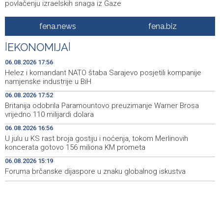
povlačenju izraelskih snaga iz Gaze
London podnio kandidaturu za Svjetsko prvenstvo u
18:47
fena.news
fena.biz
atletici 2029. godine
|
EKONOMIJA
|
BiH granted citizenship to 43 individuals of special
18:31
national interest since 2023
06.08.2026 17:56
Helez i komandant NATO štaba Sarajevo posjetili kompanije
Barcelona se uključila u utrku za Rodrija nakon zastoja u
18:19
namjenske industrije u BiH
pregovorima s Real Madridom
06.08.2026 17:52
Britanija odobrila Paramountovo preuzimanje Warner Brosa
Turistička zajednica Travnik unaprijedila infrastrukturu i
18:14
vrijedno 110 milijardi dolara
informativne sadržaje u središtu grada
06.08.2026 16:56
Crishock: OHR spreman na dijalog sa svim političkim
18:14
U julu u KS rast broja gostiju i noćenja, tokom Merlinovih
akterima u BiH
koncerata gotovo 156 miliona KM prometa
06.08.2026 15:19
Soreca: Zahtjev za pristupanje SEPA-i važan korak BiH
18:01
na putu ka EU
Foruma brčanske dijaspore u znaku globalnog iskustva