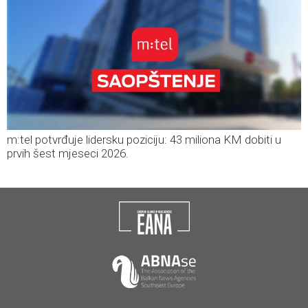
m:tel potvrđuje lidersku poziciju: 43 miliona KM dobiti u
prvih šest mjeseci 2026.