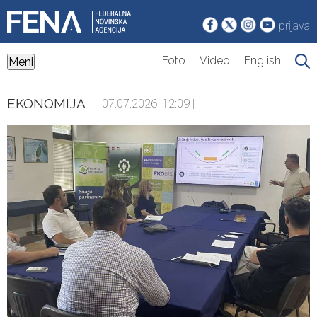
prijava
Foto
Video
English
Meni
EKONOMIJA
| 07.07.2026. 12:09 |