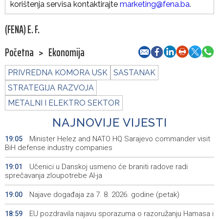
korištenja servisa kontaktirajte
marketing@fena.ba
.
(FENA) E. F.
Početna
>
Ekonomija
PRIVREDNA KOMORA USK
SASTANAK
STRATEGIJA RAZVOJA
METALNI I ELEKTRO SEKTOR
NAJNOVIJE VIJESTI
Minister Helez and NATO HQ Sarajevo commander visit
19:05
BiH defense industry companies
Učenici u Danskoj usmeno će braniti radove radi
19:01
sprečavanja zloupotrebe AI-ja
Najave događaja za 7. 8. 2026. godine (petak)
19:00
EU pozdravila najavu sporazuma o razoružanju Hamasa i
18:59