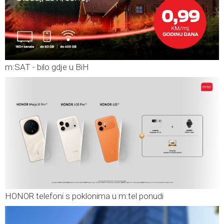
m:SAT - bilo gdje u BiH
HONOR telefoni s poklonima u m:tel ponudi