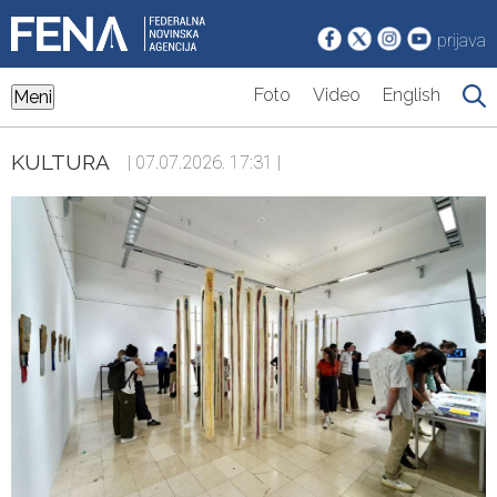
prijava
Foto
Video
English
Meni
KULTURA
| 07.07.2026. 17:31 |