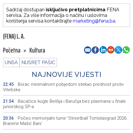
Sadržaj dostupan
isključivo pretplatnicima
FENA
servisa. Za više informacija o načinu i uslovima
korištenja servisa kontaktirajte
marketing@fena.ba
.
(FENA) L. A.
Početna
>
Kultura
UNSA
NUSRET PAŠIĆ
NAJNOVIJE VIJESTI
Borac minimalnom pobjedom stekao prednost protiv
22:45
Vitebska
Bacačice kugle Bešlija i Baručija bez plasmana u finale
21:54
juniorskog SP-a
Počeo memorijalni turnir 'Streetball Tomislavgrad 2026.
20:36
Branimir Mašić Bani'