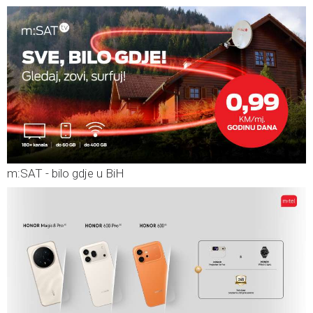
m:SAT - bilo gdje u BiH