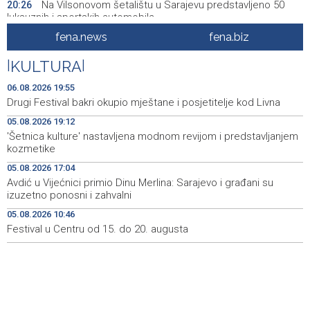
Na Vilsonovom šetalištu u Sarajevu predstavljeno 50
20:26
luksuznih i sportskih automobila
fena.news
fena.biz
Announcement of events for Friday, 7 August 2026
20:01
|
KULTURA
|
Drugi Festival bakri okupio mještane i posjetitelje kod
19:55
Livna
06.08.2026 19:55
Drugi Festival bakri okupio mještane i posjetitelje kod Livna
Novi Travnik receives first direct EU funding for UNESCO
19:45
05.08.2026 19:12
heritage project
'Šetnica kulture' nastavljena modnom revijom i predstavljanjem
kozmetike
Crishock: OHR maintains an open dialogue with all
19:33
political stakeholders in BiH
05.08.2026 17:04
Avdić u Vijećnici primio Dinu Merlina: Sarajevo i građani su
Velika nagrada Britanije ostaje u MotoGP kalendaru do
19:32
izuzetno ponosni i zahvalni
2028. godine
05.08.2026 10:46
Festival u Centru od 15. do 20. augusta
Španska krajnja ljevica i desnica ujedinjene protiv
19:29
Maroka kao suorganizatora SP 2030.