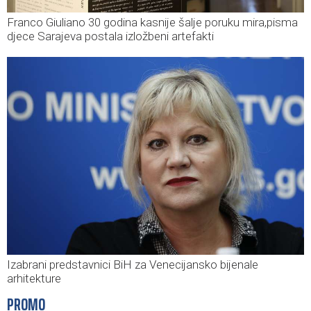
Franco Giuliano 30 godina kasnije šalje poruku mira,pisma
djece Sarajeva postala izložbeni artefakti
Izabrani predstavnici BiH za Venecijansko bijenale
arhitekture
PROMO