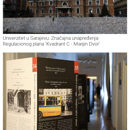
Univerzitet u Sarajevu: Značajna unapređenja
Regulacionog plana 'Kvadrant C - Marijin Dvor'