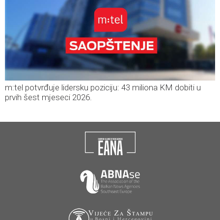
m:tel potvrđuje lidersku poziciju: 43 miliona KM dobiti u
prvih šest mjeseci 2026.