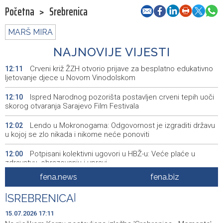
Početna
>
Srebrenica
MARŠ MIRA
NAJNOVIJE VIJESTI
Crveni križ ŽZH otvorio prijave za besplatno edukativno
12:11
ljetovanje djece u Novom Vinodolskom
Ispred Narodnog pozorišta postavljen crveni tepih uoči
12:10
skorog otvaranja Sarajevo Film Festivala
Lendo u Mokronogama: Odgovornost je izgraditi državu
12:02
u kojoj se zlo nikada i nikome neće ponoviti
Potpisani kolektivni ugovori u HBŽ-u: Veće plaće u
12:00
zdravstvu, obrazovanju i upravi
fena.news
fena.biz
Puhovski: European Confederation an unrealistic idea,
11:42
EU has no clear plan for Western Balkans
|
SREBRENICA
|
Buldić-Bešić: Svaka doza darovane krvi predstavlja novu
11:30
15.07.2026 17:11
priliku za nastavak liječenja i ozdravljenje