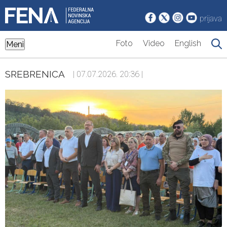
prijava
Foto
Video
English
Meni
SREBRENICA
| 07.07.2026. 20:36 |