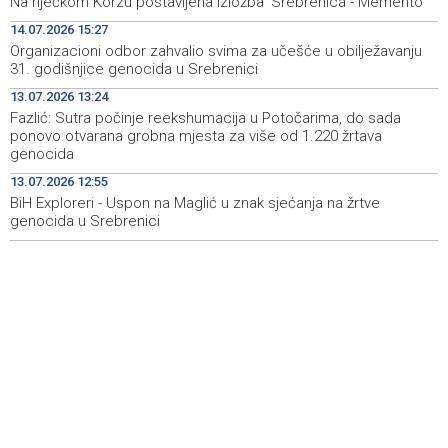
Na riječkom Korzu postavljena izložba 'Srebrenica - Memento'
14.07.2026 15:27
Jedna osoba teško povrijeđena u pucnjavi u Brčkom
11:29
Organizacioni odbor zahvalio svima za učešće u obilježavanju
31. godišnjice genocida u Srebrenici
Mađarski javni servis mjesec bez vijesti, nova vlast
11:28
najavljuje obnovu medijskog sistema
13.07.2026 13:24
Fazlić: Sutra počinje reekshumacija u Potočarima, do sada
Srbija: Blagi pad zaraze afričkom svinjskom kugom, u
11:16
ponovo otvarana grobna mjesta za više od 1.220 žrtava
Srijemu i dalje kritično
genocida
13.07.2026 12:55
In-person ticket sales for the 32nd Sarajevo Film
11:13
Festival program began this morning
BiH Exploreri - Uspon na Maglić u znak sjećanja na žrtve
genocida u Srebrenici