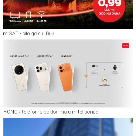
m:SAT - bilo gdje u BiH
HONOR telefoni s poklonima u m:tel ponudi