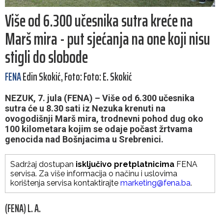
Više od 6.300 učesnika sutra kreće na
Marš mira - put sjećanja na one koji nisu
stigli do slobode
FENA
Edin Skokić, Foto: Foto: E. Skokić
NEZUK, 7. jula (FENA) – Više od 6.300 učesnika
sutra će u 8.30 sati iz Nezuka krenuti na
ovogodišnji Marš mira, trodnevni pohod dug oko
100 kilometara kojim se odaje počast žrtvama
genocida nad Bošnjacima u Srebrenici.
Sadržaj dostupan
isključivo pretplatnicima
FENA
servisa. Za više informacija o načinu i uslovima
korištenja servisa kontaktirajte
marketing@fena.ba
.
(FENA) L. A.