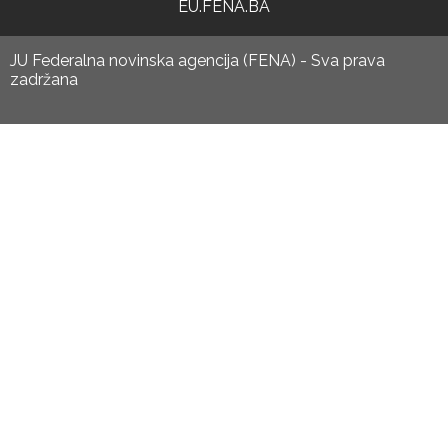
EU.FENA.BA
JU Federalna novinska agencija (FENA) - Sva prava
zadržana