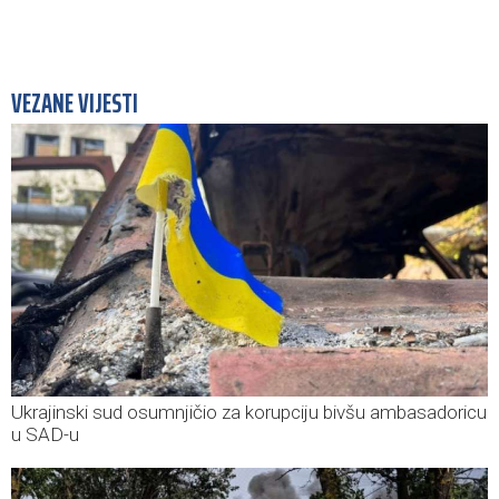
VEZANE VIJESTI
Ukrajinski sud osumnjičio za korupciju bivšu ambasadoricu
u SAD-u