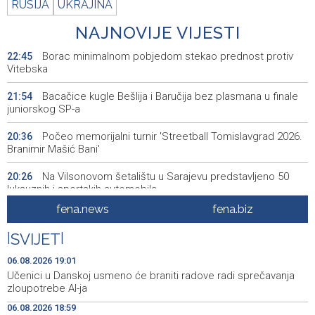
RUSIJA
UKRAJINA
NAJNOVIJE VIJESTI
Borac minimalnom pobjedom stekao prednost protiv
22:45
Vitebska
Bacačice kugle Bešlija i Baručija bez plasmana u finale
21:54
juniorskog SP-a
Počeo memorijalni turnir 'Streetball Tomislavgrad 2026.
20:36
Branimir Mašić Bani'
Na Vilsonovom šetalištu u Sarajevu predstavljeno 50
20:26
luksuznih i sportskih automobila
fena.news
fena.biz
Announcement of events for Friday, 7 August 2026
20:01
|
SVIJET
|
Drugi Festival bakri okupio mještane i posjetitelje kod
19:55
Livna
06.08.2026 19:01
Učenici u Danskoj usmeno će braniti radove radi sprečavanja
Novi Travnik receives first direct EU funding for UNESCO
19:45
zloupotrebe AI-ja
heritage project
06.08.2026 18:59