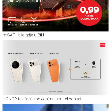
m:SAT - bilo gdje u BiH
HONOR telefoni s poklonima u m:tel ponudi