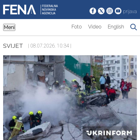
prijava
Foto
Video
English
Meni
SVIJET
| 08.07.2026. 10:34 |