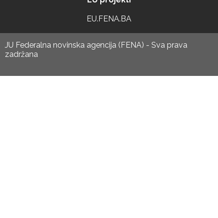
EU.FENA.BA
JU Federalna novinska agencija (FENA) - Sva prava
zadržana