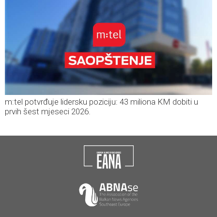
m:tel potvrđuje lidersku poziciju: 43 miliona KM dobiti u
prvih šest mjeseci 2026.