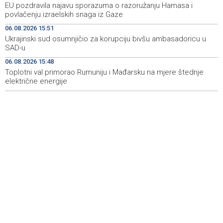
EU pozdravila najavu sporazuma o razoružanju Hamasa i
Crishock: OHR maintains an open dialogue with all
19:33
povlačenju izraelskih snaga iz Gaze
political stakeholders in BiH
06.08.2026 15:51
Velika nagrada Britanije ostaje u MotoGP kalendaru do
19:32
Ukrajinski sud osumnjičio za korupciju bivšu ambasadoricu u
2028. godine
SAD-u
06.08.2026 15:48
Španska krajnja ljevica i desnica ujedinjene protiv
19:29
Maroka kao suorganizatora SP 2030.
Toplotni val primorao Rumuniju i Mađarsku na mjere štednje
električne energije