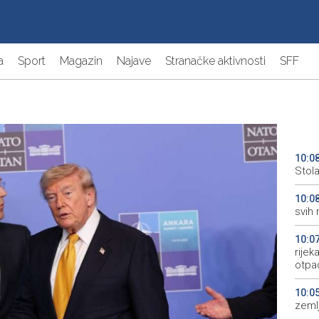
a
Sport
Magazin
Najave
Stranačke aktivnosti
SFF
10:0
Stol
10:0
svih 
10:0
rije
otpa
10:0
zeml