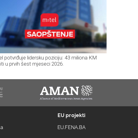
el potvrđuje lidersku poziciju: 43 miliona KM
iti u prvih šest mjeseci 2026.
EU projekti
ta
EU.FENA.BA