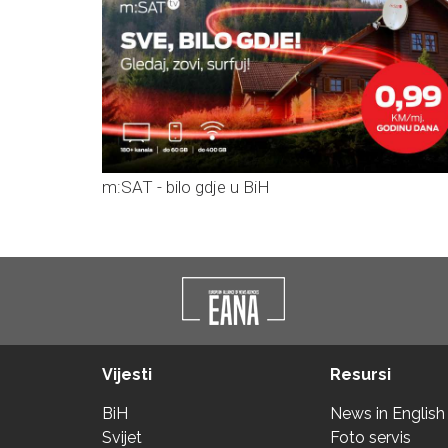
m:SAT - bilo gdje u BiH
Vijesti
Resursi
BiH
News in English
Svijet
Foto servis