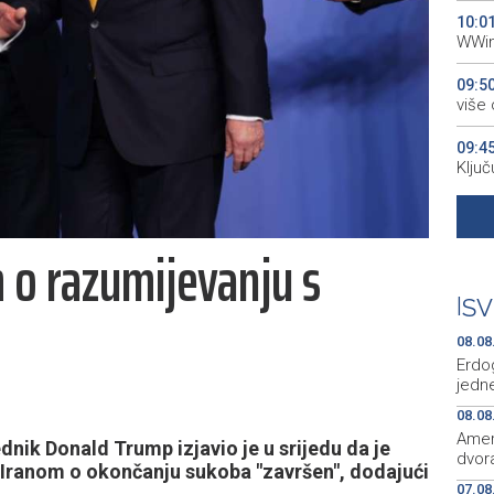
10:0
WWin
09:5
više
09:4
Ključ
09:1
aktiv
 razumijevanju s
08:5
proti
|
SV
08:5
08.08
plesn
Erdo
jedne
08.08
Amer
nik Donald Trump izjavio je u srijedu da je
dvora
ranom o okončanju sukoba "završen", dodajući
07.08