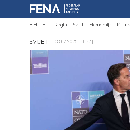
BiH
EU
Regija
Svijet
Ekonomija
Kultur
SVIJET
| 08.07.2026. 11:32 |