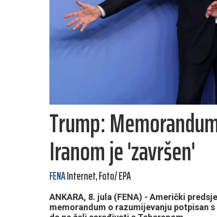
Trump: Memorandum o
Iranom je 'završen'
FENA
Internet, Foto/ EPA
ANKARA, 8. jula (FENA) - Američki predsjed
memorandum o razumijevanju potpisan s I