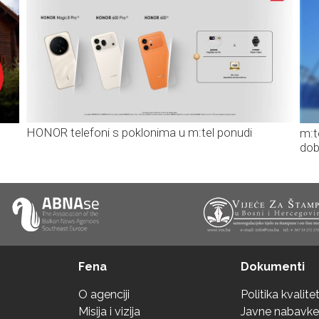
HONOR telefoni s poklonima u m:tel ponudi
m:t
dob
Fena
Dokumenti
O agenciji
Politika kvalite
Misija i vizija
Javne nabavke