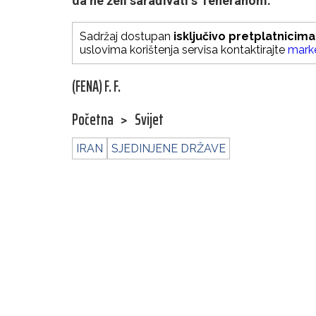
da ne želi sarađivati ​​s Teheranom.
Sadržaj dostupan
isključivo pretplatnicima
uslovima korištenja servisa kontaktirajte
mark
(FENA) F. F.
Početna
>
Svijet
IRAN
SJEDINJENE DRŽAVE