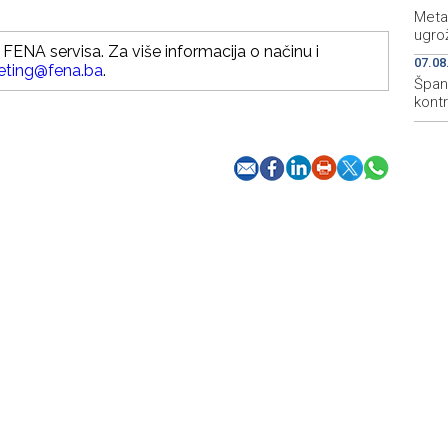
Meta
ugro
FENA servisa. Za više informacija o načinu i
07.08
eting@fena.ba
.
Špani
kont