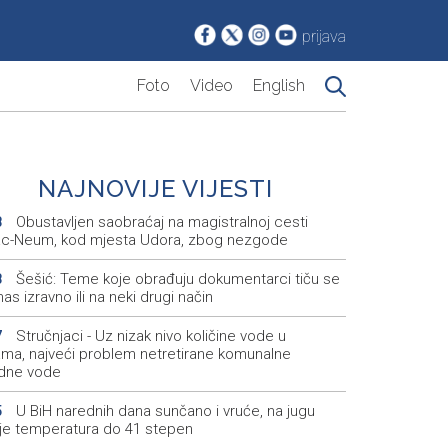
prijava
Foto
Video
English
NAJNOVIJE VIJESTI
Obustavljen saobraćaj na magistralnoj cesti
8
ac-Neum, kod mjesta Udora, zbog nezgode
Šešić: Teme koje obrađuju dokumentarci tiču se
8
nas izravno ili na neki drugi način
Stručnjaci - Uz nizak nivo količine vode u
7
kama, najveći problem netretirane komunalne
dne vode
U BiH narednih dana sunčano i vruće, na jugu
5
je temperatura do 41 stepen