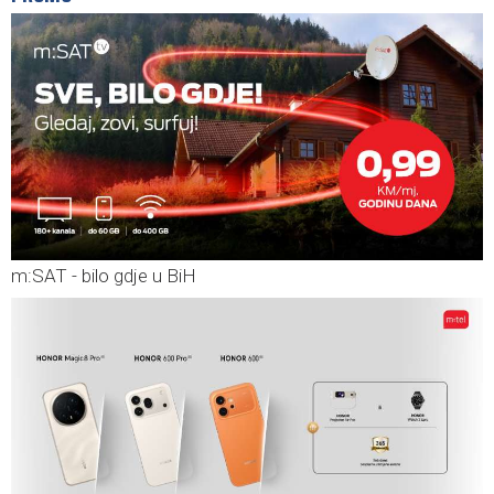
m:SAT - bilo gdje u BiH