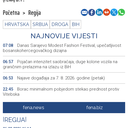
Početna
>
Regija
HRVATSKA
SRBIJA
DROGA
BIH
NAJNOVIJE VIJESTI
Danas Sarajevo Modest Fashion Festival, upečatljivost
07:08
bosanskohercegovačkog dizajna
Pojačan intenzitet saobraćaja, duge kolone vozila na
06:57
graničnim prelazima na izlazu iz BiH
Najave događaja za 7. 8. 2026. godine (petak)
06:53
Borac minimalnom pobjedom stekao prednost protiv
22:45
Vitebska
Bacačice kugle Bešlija i Baručija bez plasmana u finale
21:54
fena.news
fena.biz
juniorskog SP-a
|
REGIJA
|
Počeo memorijalni turnir 'Streetball Tomislavgrad 2026.
20:36
Branimir Mašić Bani'