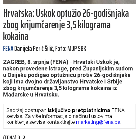
Hrvatska: Uskok optužio 26-godišnjaka
zbog krijumčarenje 3,5 kilograma
kokaina
FENA
Danijela Perić Šilić, Foto: MUP SBK
ZAGREB, 8. srpnja (FENA) - Hrvatski Uskok je,
nakon provedene istrage, pred Županijskim sudom
u Osijeku podigao optužnicu protiv 26-godišnjaka
koji ima dvojno državljanstvo Hrvatske i Srbije
zbog krijumčarenja 3,5 kilograma kokaina iz
Mađarske u Hrvatsku.
Sadržaj dostupan
isključivo pretplatnicima
FENA
servisa. Za više informacija o načinu i uslovima
korištenja servisa kontaktirajte
marketing@fena.ba
.
(FENA) D. P.