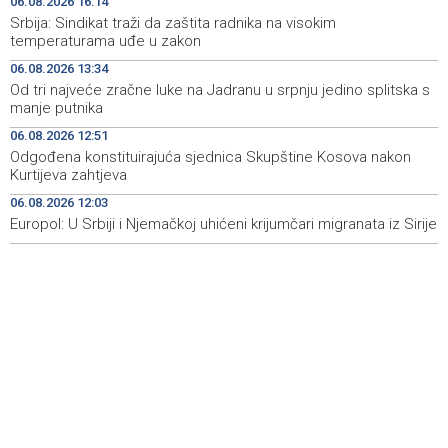
06.08.2026 16:14
Srbija: Sindikat traži da zaštita radnika na visokim
Na Vilsonovom šetalištu u Sarajevu predstavljeno 50
20:26
temperaturama uđe u zakon
luksuznih i sportskih automobila
06.08.2026 13:34
Od tri najveće zračne luke na Jadranu u srpnju jedino splitska s
Announcement of events for Friday, 7 August 2026
20:01
manje putnika
Drugi Festival bakri okupio mještane i posjetitelje kod
19:55
06.08.2026 12:51
Livna
Odgođena konstituirajuća sjednica Skupštine Kosova nakon
Kurtijeva zahtjeva
Novi Travnik receives first direct EU funding for UNESCO
19:45
06.08.2026 12:03
heritage project
Europol: U Srbiji i Njemačkoj uhićeni krijumčari migranata iz Sirije