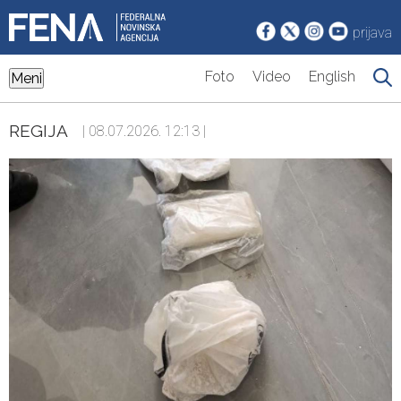
prijava
Foto
Video
English
Meni
REGIJA
| 08.07.2026. 12:13 |