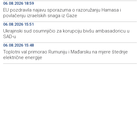
06.08.2026 18:59
EU pozdravila najavu sporazuma o razoružanju Hamasa i
Crishock: OHR maintains an open dialogue with all
19:33
povlačenju izraelskih snaga iz Gaze
political stakeholders in BiH
06.08.2026 15:51
Velika nagrada Britanije ostaje u MotoGP kalendaru do
19:32
Ukrajinski sud osumnjičio za korupciju bivšu ambasadoricu u
2028. godine
SAD-u
06.08.2026 15:48
Španska krajnja ljevica i desnica ujedinjene protiv
19:29
Maroka kao suorganizatora SP 2030.
Toplotni val primorao Rumuniju i Mađarsku na mjere štednje
električne energije