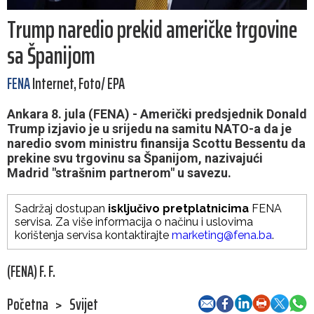
Trump naredio prekid američke trgovine
sa Španijom
FENA
Internet, Foto/ EPA
Ankara 8. jula (FENA) - Američki predsjednik Donald
Trump izjavio je u srijedu na samitu NATO-a da je
naredio svom ministru finansija Scottu Bessentu da
prekine svu trgovinu sa Španijom, nazivajući
Madrid "strašnim partnerom" u savezu.
Sadržaj dostupan
isključivo pretplatnicima
FENA
servisa. Za više informacija o načinu i uslovima
korištenja servisa kontaktirajte
marketing@fena.ba
.
(FENA) F. F.
Početna
>
Svijet