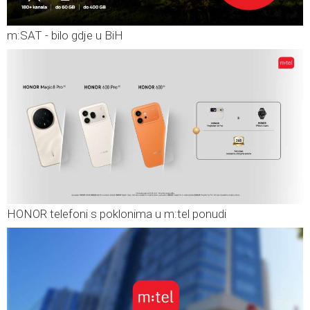
m:SAT - bilo gdje u BiH
HONOR telefoni s poklonima u m:tel ponudi