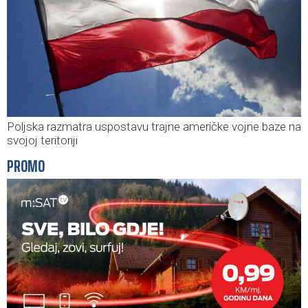
Poljska razmatra uspostavu trajne američke vojne baze na
svojoj teritoriji
PROMO