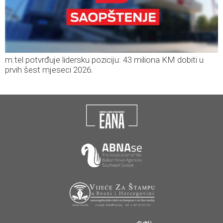
m:tel potvrđuje lidersku poziciju: 43 miliona KM dobiti u
prvih šest mjeseci 2026.