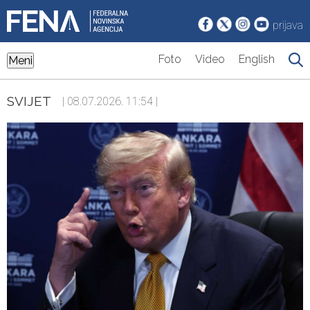
prijava
Foto
Video
English
Meni
SVIJET
| 08.07.2026. 11:54 |