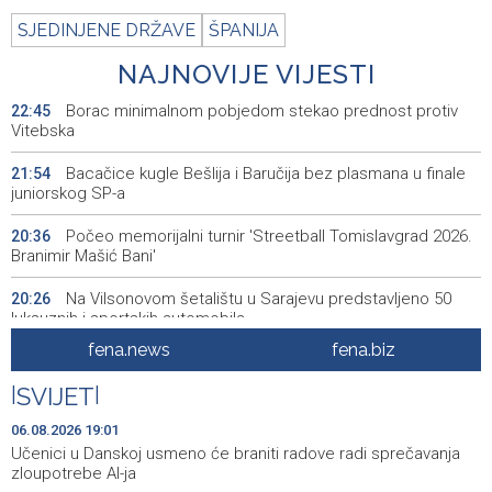
SJEDINJENE DRŽAVE
ŠPANIJA
NAJNOVIJE VIJESTI
Borac minimalnom pobjedom stekao prednost protiv
22:45
Vitebska
Bacačice kugle Bešlija i Baručija bez plasmana u finale
21:54
juniorskog SP-a
Počeo memorijalni turnir 'Streetball Tomislavgrad 2026.
20:36
Branimir Mašić Bani'
Na Vilsonovom šetalištu u Sarajevu predstavljeno 50
20:26
luksuznih i sportskih automobila
fena.news
fena.biz
Announcement of events for Friday, 7 August 2026
20:01
|
SVIJET
|
Drugi Festival bakri okupio mještane i posjetitelje kod
19:55
Livna
06.08.2026 19:01
Učenici u Danskoj usmeno će braniti radove radi sprečavanja
Novi Travnik receives first direct EU funding for UNESCO
19:45
zloupotrebe AI-ja
heritage project