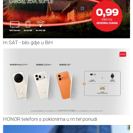
m:SAT - bilo gdje u BiH
HONOR telefoni s poklonima u m:tel ponudi