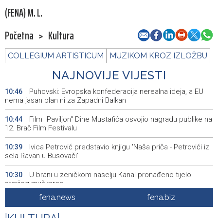
(FENA) M. L.
Početna
>
Kultura
COLLEGIUM ARTISTICUM
MUZIKOM KROZ IZLOŽBU
NAJNOVIJE VIJESTI
Puhovski: Evropska konfederacija nerealna ideja, a EU
10:46
nema jasan plan ni za Zapadni Balkan
Film "Paviljon" Dine Mustafića osvojio nagradu publike na
10:44
12. Brač Film Festivalu
Ivica Petrović predstavio knjigu 'Naša priča - Petrovići iz
10:39
sela Ravan u Busovači'
U brani u zeničkom naselju Kanal pronađeno tijelo
10:30
starijeg muškarca
fena.news
fena.biz
Suša ugrožava vodoopskrbu u Tomislavgradu
10:29
|
|