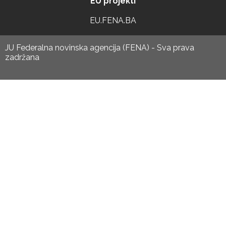
EU projekti
EU.FENA.BA
JU Federalna novinska agencija (FENA) - Sva prava
zadržana