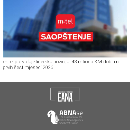
m:tel potvrđuje lidersku poziciju: 43 miliona KM dobiti u
prvih šest mjeseci 2026.