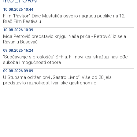
KULTURA
Počela prodaja ulaznica za SFF u glavnom Box Officeu u
10:28
BKC-u
10.08.2026 10:44
Film "Paviljon" Dine Mustafića osvojio nagradu publike na 12.
Tužilaštvo USK predložilo pritvor za ženu osumnjičenu
10:12
Brač Film Festivalu
za ubistvo supruga
10.08.2026 10:39
Ivica Petrović predstavio knjigu 'Naša priča - Petrovići iz sela
Saopćenje za javnost PSS
10:08
Ravan u Busovači'
KCUS i SKB Mostar iskazali interes za suradnju s
10:02
09.08.2026 16:24
transplantacijskim centrima članica Eurotransplanta
'Suočavanje s prošlošću' SFF-a: Filmovi koji istražuju nasljeđe
sukoba i mogućnosti otpora
Izdato narandžasto upozorenje zbog visoke
09:51
09.08.2026 09:09
temperature zraka
U Stupama održan prvi „Gastro Livno“: Više od 20 jela
predstavilo raznolikost livanjske gastronomije