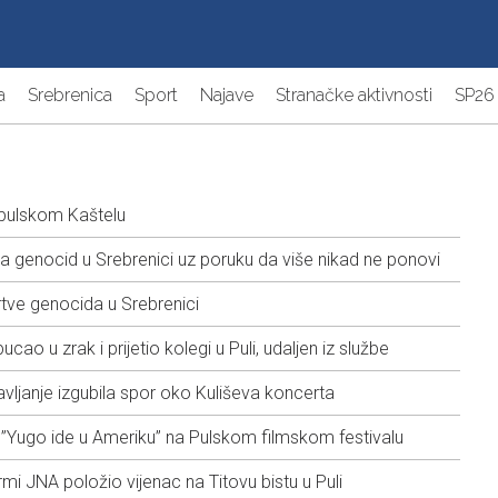
a
Srebrenica
Sport
Najave
Stranačke aktivnosti
SP26
 pulskom Kaštelu
na genocid u Srebrenici uz poruku da više nikad ne ponovi
tve genocida u Srebrenici
cao u zrak i prijetio kolegi u Puli, udaljen iz službe
ravljanje izgubila spor oko Kuliševa koncerta
ugo ide u Ameriku” na Pulskom filmskom festivalu
ormi JNA položio vijenac na Titovu bistu u Puli