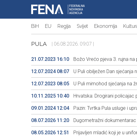
BiH
EU
Regija
Svijet
Ekonomija
Kultur
PULA
| 06.08.2026. 09:07 |
21.07.2023 16:10
Božo Vrećo pjeva 3. rujna na
12.07.2024 08:07
U Puli obilježen Dan sjećanja 
12.07.2023 08:05
U Puli mimohod sjećanja na žr
10.11.2025 10:40
Hrvatska: Drogirani policajac pu
09.01.2024 12:04
Pazin: Tvrtka Pula usluge i up
08.07.2026 11:20
Dugometražni dokumentarac ”Y
08.05.2026 12:51
Prijavljen mladić koji je u unif