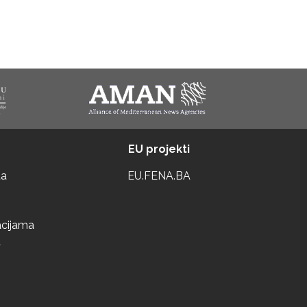
EU projekti
ta
EU.FENA.BA
acijama
a