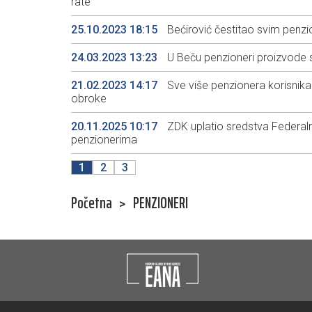
rate
25.10.2023 18:15
Bećirović čestitao svim penz
24.03.2023 13:23
U Beču penzioneri proizvode 
21.02.2023 14:17
Sve više penzionera korisnika
obroke
20.11.2025 10:17
ZDK uplatio sredstva Federal
penzionerima
1
2
3
Početna
>
PENZIONERI