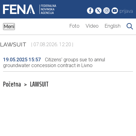
prijava
Foto
Video
English
Meni
LAWSUIT
| 07.08.2026. 12:20 |
19.05.2025 15:57
Citizens' groups sue to annul
groundwater concession contract in Livno
Početna
>
LAWSUIT