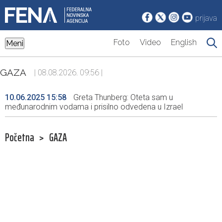
prijava
Foto
Video
English
Meni
GAZA
| 08.08.2026. 09:56 |
10.06.2025 15:58
Greta Thunberg: Oteta sam u
međunarodnim vodama i prisilno odvedena u Izrael
Početna
>
GAZA