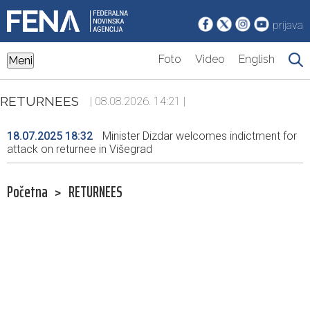
prijava
Foto
Video
English
Meni
RETURNEES
| 08.08.2026. 14:21 |
18.07.2025 18:32
Minister Dizdar welcomes indictment for
attack on returnee in Višegrad
Početna
>
RETURNEES