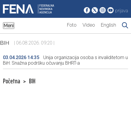
prijava
Foto
Video
English
Meni
BIH
| 06.08.2026. 09:20 |
03.04.2026 14:35
Unija organizacija osoba s invaliditetom u
BiH: Snažna podršku očuvanju BHRT-a
Početna
>
BIH