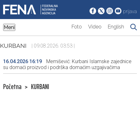
prijava
Foto
Video
English
Meni
KURBANI
| 09.08.2026. 03:53 |
16.04.2026 16:19
Memišević: Kurbani Islamske zajednice
su domaći proizvod i podrška domaćim uzgajivačima
Početna
>
KURBANI