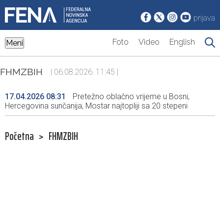
prijava
Foto
Video
English
Meni
FHMZBIH
| 06.08.2026. 11:45 |
17.04.2026 08:31
Pretežno oblačno vrijeme u Bosni,
Hercegovina sunčanija, Mostar najtopliji sa 20 stepeni
Početna
>
FHMZBIH