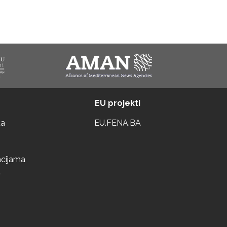
EU projekti
ta
EU.FENA.BA
acijama
a