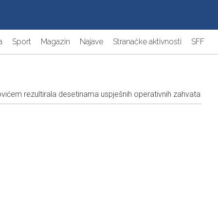
a
Sport
Magazin
Najave
Stranačke aktivnosti
SFF
vićem rezultirala desetinama uspješnih operativnih zahvata