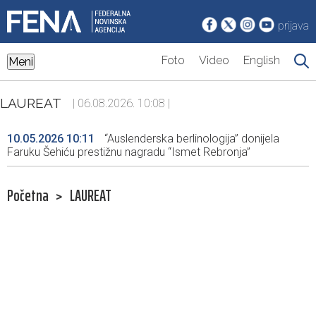
prijava
Foto
Video
English
Meni
LAUREAT
| 06.08.2026. 10:08 |
10.05.2026 10:11
“Auslenderska berlinologija” donijela
Faruku Šehiću prestižnu nagradu “Ismet Rebronja”
Početna
>
LAUREAT