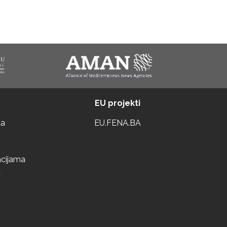
EU projekti
ta
EU.FENA.BA
acijama
a