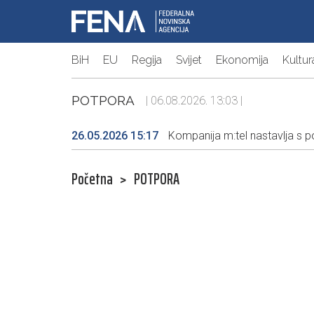
BiH
EU
Regija
Svijet
Ekonomija
Kultur
POTPORA
| 06.08.2026. 13:03 |
26.05.2026 15:17
Kompanija m:tel nastavlja s 
Početna
>
POTPORA