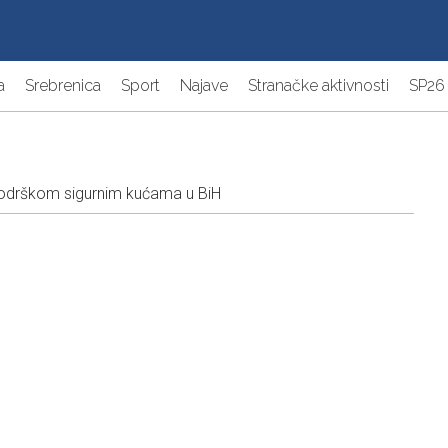
a
Srebrenica
Sport
Najave
Stranačke aktivnosti
SP26
podrškom sigurnim kućama u BiH