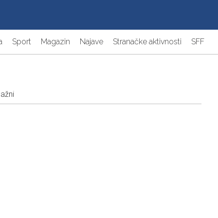
a
Sport
Magazin
Najave
Stranačke aktivnosti
SFF
lažni