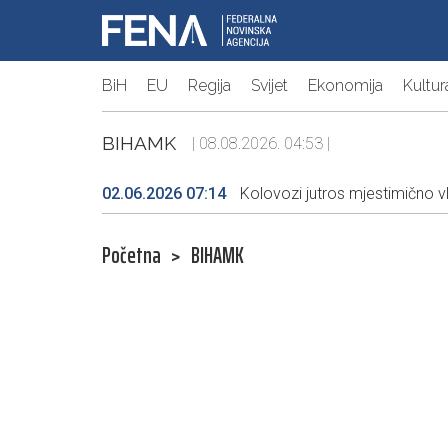
BiH
EU
Regija
Svijet
Ekonomija
Kultur
BIHAMK
| 08.08.2026. 04:53 |
02.06.2026 07:14
Kolovozi jutros mjestimično v
Početna
>
BIHAMK