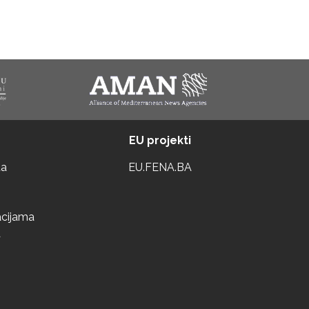
EU projekti
ta
EU.FENA.BA
acijama
a