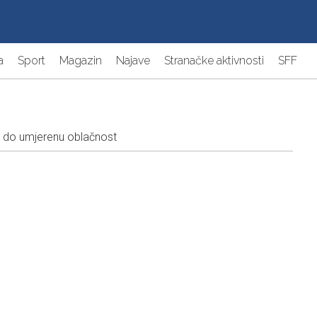
a
Sport
Magazin
Najave
Stranačke aktivnosti
SFF
 do umjerenu oblačnost