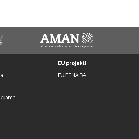
EU projekti
ta
EU.FENA.BA
acijama
a