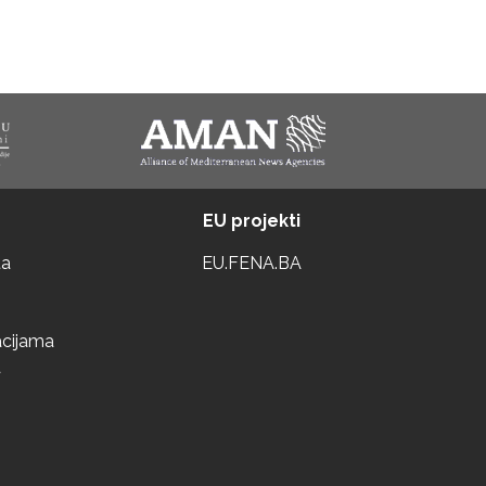
EU projekti
ta
EU.FENA.BA
acijama
a