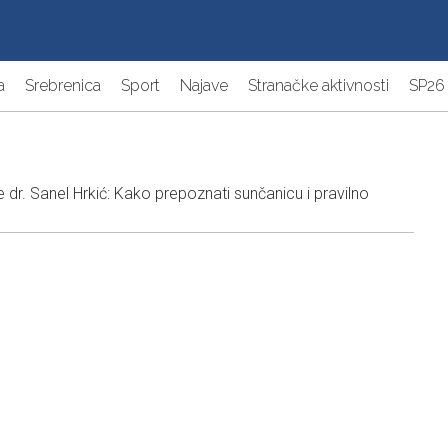
a
Srebrenica
Sport
Najave
Stranačke aktivnosti
SP26
 dr. Sanel Hrkić: Kako prepoznati sunčanicu i pravilno