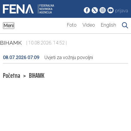
prijava
Foto
Video
English
Meni
BIHAMK
| 10.08.2026. 14:52 |
08.07.2026 07:09
Uvjeti za vožnju povoljni
Početna
>
BIHAMK