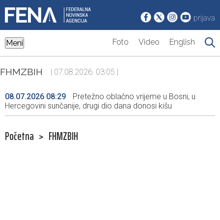
prijava
Foto
Video
English
Meni
FHMZBIH
| 07.08.2026. 03:05 |
08.07.2026 08:29
Pretežno oblačno vrijeme u Bosni, u
Hercegovini sunčanije, drugi dio dana donosi kišu
Početna
>
FHMZBIH