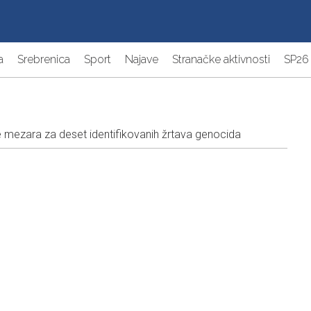
a
Srebrenica
Sport
Najave
Stranačke aktivnosti
SP26
mezara za deset identifikovanih žrtava genocida