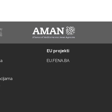
EU projekti
ta
EU.FENA.BA
acijama
a