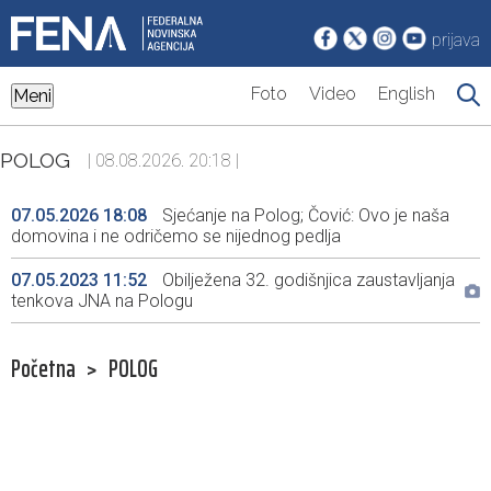
prijava
Foto
Video
English
Meni
POLOG
| 08.08.2026. 20:18 |
07.05.2026 18:08
Sjećanje na Polog; Čović: Ovo je naša
domovina i ne odričemo se nijednog pedlja
07.05.2023 11:52
Obilježena 32. godišnjica zaustavljanja
tenkova JNA na Pologu
Početna
>
POLOG