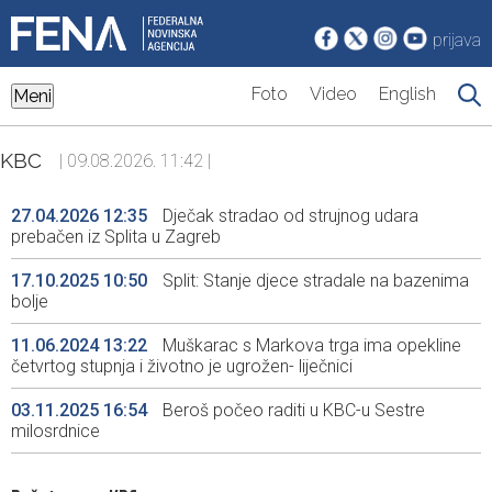
prijava
Foto
Video
English
Meni
KBC
| 09.08.2026. 11:42 |
27.04.2026 12:35
Dječak stradao od strujnog udara
prebačen iz Splita u Zagreb
17.10.2025 10:50
Split: Stanje djece stradale na bazenima
bolje
11.06.2024 13:22
Muškarac s Markova trga ima opekline
četvrtog stupnja i životno je ugrožen- liječnici
03.11.2025 16:54
Beroš počeo raditi u KBC-u Sestre
milosrdnice