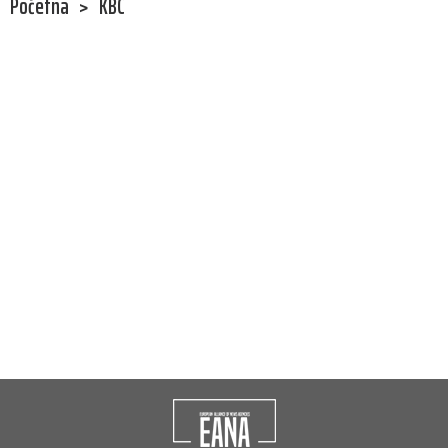
Početna
>
KBC