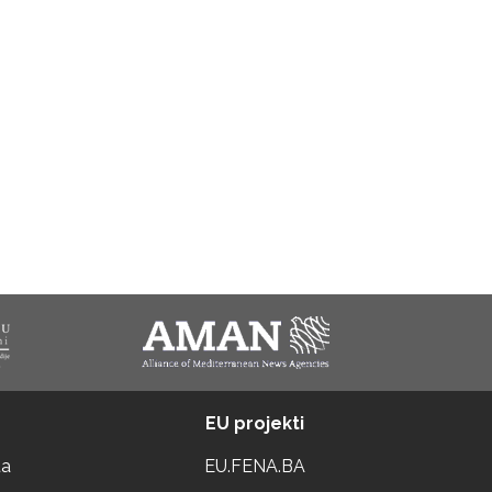
EU projekti
ta
EU.FENA.BA