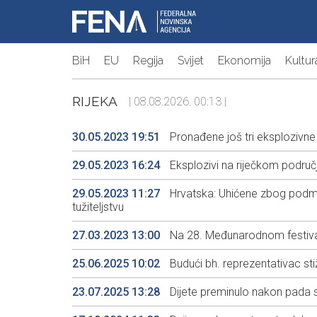
BiH
EU
Regija
Svijet
Ekonomija
Kultur
RIJEKA
| 08.08.2026. 00:13 |
30.05.2023 19:51
Pronađene još tri eksplozivne
29.05.2023 16:24
Eksplozivi na riječkom područ
29.05.2023 11:27
Hrvatska: Uhićene zbog podmet
tužiteljstvu
27.03.2023 13:00
Na 28. Međunarodnom festival
25.06.2025 10:02
Budući bh. reprezentativac sti
23.07.2025 13:28
Dijete preminulo nakon pada