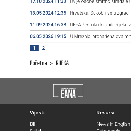
17.10.2024 11:33
Dvije osobe smrtno stradale u
13.05.2024 12:35
Hrvatska: Sukobili se u zgradi 
11.09.2024 16:38
UEFA žestoko kaznila Rijeku z
06.05.2026 19:15
U Mrežnici pronađena dva mrtv
1
2
Početna
>
RIJEKA
Vijesti
Resursi
BiH
News in English