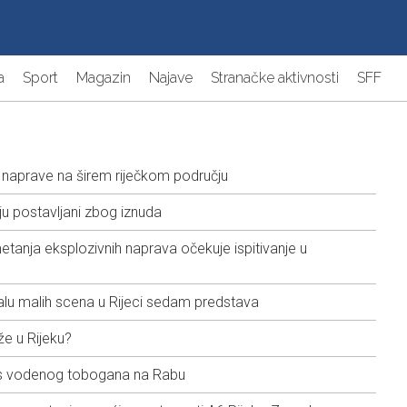
a
Sport
Magazin
Najave
Stranačke aktivnosti
SFF
 naprave na širem riječkom području
ju postavljani zbog iznuda
anja eksplozivnih naprava očekuje ispitivanje u
u malih scena u Rijeci sedam predstava
že u Rijeku?
 s vodenog tobogana na Rabu