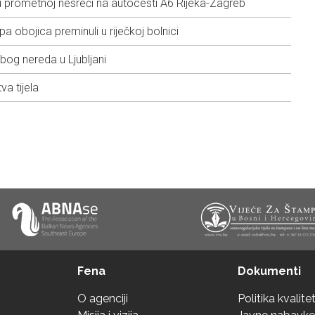
 prometnoj nesreći na autocesti A6 Rijeka-Zagreb
pa obojica preminuli u riječkoj bolnici
bog nereda u Ljubljani
a tijela
Fena
Dokumenti
O agenciji
Politika kvalite