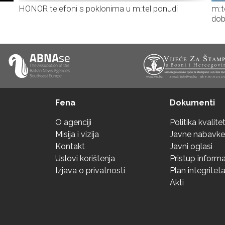
HONOR telefoni s poklonima u m:tel ponudi
m:t
dob
Fena
Dokumenti
O agenciji
Politika kvalite
Misija i vizija
Javne nabavke
Kontakt
Javni oglasi
Uslovi korištenja
Pristup inform
Izjava o privatnosti
Plan integritet
Akti