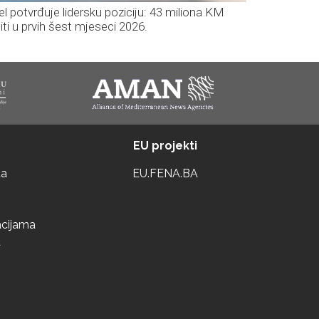
el potvrđuje lidersku poziciju: 43 miliona KM
iti u prvih šest mjeseci 2026.
EU projekti
ta
EU.FENA.BA
acijama
a