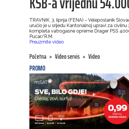
KSB-a vrijednu 54.0
TRAVNIK, 3. lipnja (FENA) – Veleposlanik Slov
uručio je u srijedu Kantonalnoj upravi za civil
kompleta vatrogasne opreme Drager PSS 4000
Pucar/R.M.
Preuzmite video
Početna
>
Video servis
>
Video
PROMO