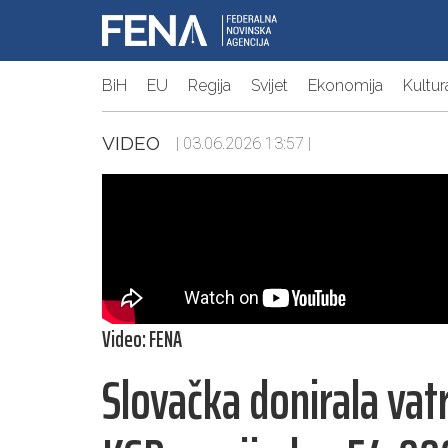
BiH
EU
Regija
Svijet
Ekonomija
Kultur
VIDEO
| 03.06.2026 13:57 |
Video: FENA
Slovačka donirala va