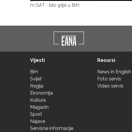
m:SAT - bilo gdje u BiH
Vijesti
Resursi
BiH
News in English
Svijet
Foto servis
Regija
Video servis
Ekonomija
Kultura
Magazin
Sport
Najave
Servisne informacije