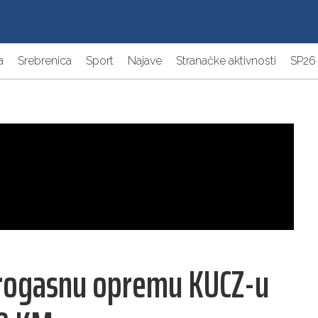
a
Srebrenica
Sport
Najave
Stranačke aktivnosti
SP26
trogasnu opremu KUCZ-u