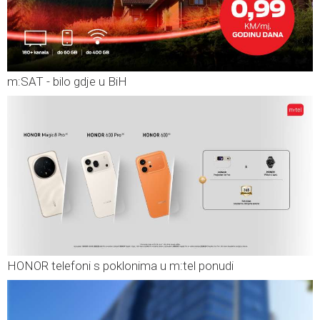
m:SAT - bilo gdje u BiH
HONOR telefoni s poklonima u m:tel ponudi