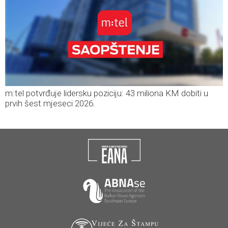
m:tel potvrđuje lidersku poziciju: 43 miliona KM dobiti u
prvih šest mjeseci 2026.