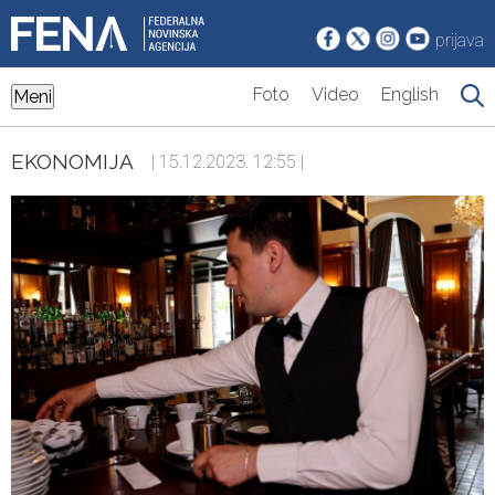
prijava
Foto
Video
English
Meni
EKONOMIJA
| 15.12.2023. 12:55 |