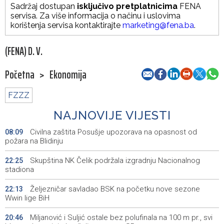
Sadržaj dostupan
isključivo pretplatnicima
FENA
servisa. Za više informacija o načinu i uslovima
korištenja servisa kontaktirajte
marketing@fena.ba
.
(FENA) D. V.
Početna
>
Ekonomija
FZZZ
NAJNOVIJE VIJESTI
Civilna zaštita Posušje upozorava na opasnost od
08:09
požara na Blidinju
Skupština NK Čelik podržala izgradnju Nacionalnog
22:25
stadiona
Željezničar savladao BSK na početku nove sezone
22:13
Wwin lige BiH
Miljanović i Suljić ostale bez polufinala na 100 m pr., svi
20:46