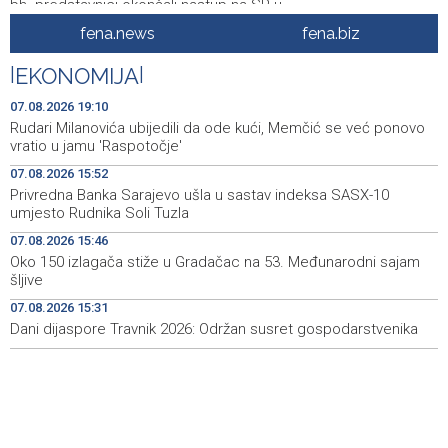
bh. predstavnici okončali nastup na SP-u
fena.news
fena.biz
Bačena eksplozivna naprava na ugostiteljski objekt u
20:06
Vitezu, u Novom Travniku zapaljen Golf
|
EKONOMIJA
|
Galerija ULUPUBiH otvara novu izlagačku sezonu,
20:01
07.08.2026 19:10
predstavlja novi izlagački program
Rudari Milanovića ubijedili da ode kući, Memčić se već ponovo
vratio u jamu 'Raspotočje'
Faris Dževahirić novi nogometaš Veleža
19:44
07.08.2026 15:52
Privredna Banka Sarajevo ušla u sastav indeksa SASX-10
Announcement of events for Saturday, 8 August 2026
19:21
umjesto Rudnika Soli Tuzla
Rudari Milanovića ubijedili da ode kući, Memčić se već
19:10
07.08.2026 15:46
ponovo vratio u jamu 'Raspotočje'
Oko 150 izlagača stiže u Gradačac na 53. Međunarodni sajam
šljive
Sarajevo Film Festival presents Kinoscope and
19:03
07.08.2026 15:31
Kinoscope Surreal programs
Dani dijaspore Travnik 2026: Održan susret gospodarstvenika