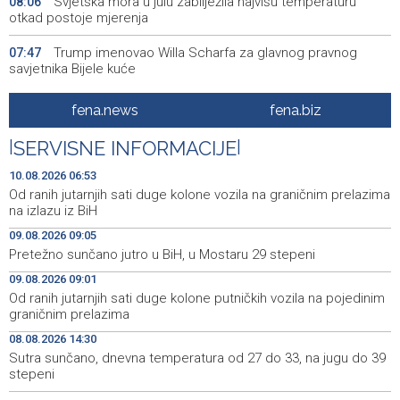
Svjetska mora u julu zabilježila najvišu temperaturu
08:06
otkad postoje mjerenja
Trump imenovao Willa Scharfa za glavnog pravnog
07:47
savjetnika Bijele kuće
Ekstremne vrućine i suša već koštaju evropsku
07:47
fena.news
fena.biz
ekonomiju stotine milijardi eura
|
SERVISNE INFORMACIJE
|
Danas u Sarajevu akcija darivanja krvi - Daruj krv, budi
07:40
opet njihov heroj
10.08.2026 06:53
Od ranih jutarnjih sati duge kolone vozila na graničnim prelazima
Najave događaja za 10. 8. 2026. godine (ponedjeljak)
06:53
na izlazu iz BiH
09.08.2026 09:05
Od ranih jutarnjih sati duge kolone vozila na graničnim
06:53
Pretežno sunčano jutro u BiH, u Mostaru 29 stepeni
prelazima na izlazu iz BiH
09.08.2026 09:01
Zrinjski u novu sezonu krenuo pobjedom
23:13
Od ranih jutarnjih sati duge kolone putničkih vozila na pojedinim
graničnim prelazima
Čović: Sinjska alka potvrđuje važnost zajedništva
21:56
08.08.2026 14:30
hrvatskog naroda
Sutra sunčano, dnevna temperatura od 27 do 33, na jugu do 39
stepeni