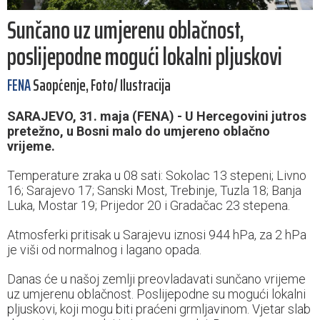
Sunčano uz umjerenu oblačnost,
poslijepodne mogući lokalni pljuskovi
FENA
Saopćenje, Foto/ Ilustracija
SARAJEVO, 31. maja (FENA) - U Hercegovini jutros
pretežno, u Bosni malo do umjereno oblačno
vrijeme.
Temperature zraka u 08 sati: Sokolac 13 stepeni; Livno
16; Sarajevo 17; Sanski Most, Trebinje, Tuzla 18; Banja
Luka, Mostar 19; Prijedor 20 i Gradačac 23 stepena.
Atmosferki pritisak u Sarajevu iznosi 944 hPa, za 2 hPa
je viši od normalnog i lagano opada.
Danas će u našoj zemlji preovladavati sunčano vrijeme
uz umjerenu oblačnost. Poslijepodne su mogući lokalni
pljuskovi, koji mogu biti praćeni grmljavinom. Vjetar slab