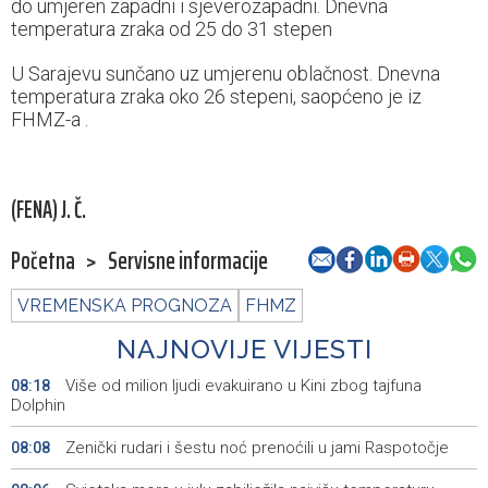
do umjeren zapadni i sjeverozapadni. Dnevna
temperatura zraka od 25 do 31 stepen
U Sarajevu sunčano uz umjerenu oblačnost. Dnevna
temperatura zraka oko 26 stepeni, saopćeno je iz
FHMZ-a .
(FENA) J. Č.
Početna
>
Servisne informacije
VREMENSKA PROGNOZA
FHMZ
NAJNOVIJE VIJESTI
Više od milion ljudi evakuirano u Kini zbog tajfuna
08:18
Dolphin
Zenički rudari i šestu noć prenoćili u jami Raspotočje
08:08