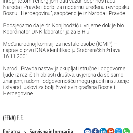
integritetom i energijom dati važan doprinos radu
Naroda i Pravde i borbi za modernu, uređenu i evropsku
Bosnu i Hercegovinu“, saopćeno je iz Naroda i Pravde.
Podsjećamo da je dr. Konjihodžić u vrijeme dok je bio
Koordinator DNK laboratorija za BiH u
Međunarodnoj komisiji za nestale osobe (ICMP) –
napravio prvu DNA identifikaciju Srebreničkih žrtava
16.11.2001.
Narod i Pravda nastavlja okupljati stručne i odgovorne
ljude iz različitih oblasti društva, uvjerena da se samo
znanjem, radom i odgovornošću mogu graditi institucije
i stvarati uslovi za bolji život svih građana Bosne i
Hercegovine.
(FENA) F. F.
Početna
>
Servisne informacije