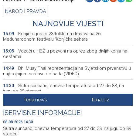
NAROD I PRAVDA
NAJNOVIJE VIJESTI
Konjic ugostio 23 folklorna društva na 26.
15:09
Međunarodnom festivalu ‘Konjička sehara’
Vozači u HBŽ-u pozvani na oprez zbog divljih konja na
15:05
cestama
Bh. Muay Thai reprezentacija na Svjetskom prvenstvu u
14:49
najbrojnijem sastavu do sada (VIDEO)
Sutra sunčano, dnevna temperatura od 27 do 33, na
14:30
jugu do 39 stepeni
fena.news
fena.biz
Sarajevo Film Festival donosi poseban Program za
14:23
mlade u Tuzlu
|
SERVISNE INFORMACIJE
|
Najnovija ostvarenja velikih svjetskih autora u programu
14:11
08.08.2026 14:30
Summer Screen SFF-a
Sutra sunčano, dnevna temperatura od 27 do 33, na jugu do 39
stepeni