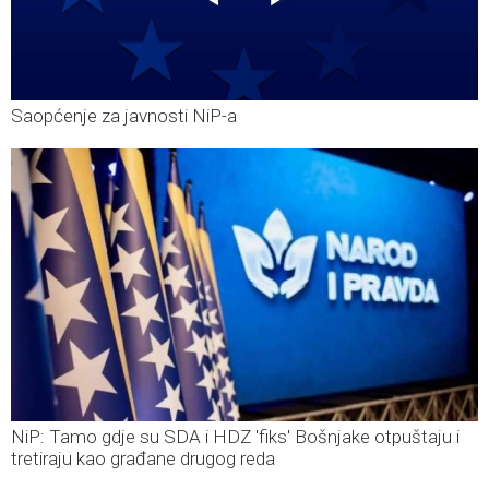
Saopćenje za javnosti NiP-a
NiP: Tamo gdje su SDA i HDZ 'fiks' Bošnjake otpuštaju i
tretiraju kao građane drugog reda