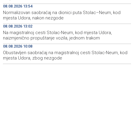
Izraelska vojska nastavlja napade na jugu Libana uprkos
14:05
08.08.2026 13:54
prekidu vatre i pregovorima
Normalizovan saobraćaj na dionici puta Stolac–Neum, kod
mjesta Udora, nakon nezgode
Izraelske snage izvršile raciju u gradu na Zapadnoj obali
14:01
08.08.2026 13:02
Normalizovan saobraćaj na dionici puta Stolac–Neum,
13:54
Na magistralnoj cesti Stolac-Neum, kod mjesta Udora,
kod mjesta Udora, nakon nezgode
naizmjenično propuštanje vozila, jednom trakom
08.08.2026 10:08
Vučić i Zelenski u Beogradu: Srbija podržava teritorijalni
13:15
integritet Ukrajine
Obustavljen saobraćaj na magistralnoj cesti Stolac-Neum, kod
mjesta Udora, zbog nezgode