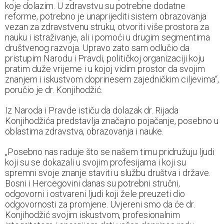
koje dolazim. U zdravstvu su potrebne dodatne
reforme, potrebno je unaprijediti sistem obrazovanja
vezan za zdravstvenu struku, otvoriti više prostora za
nauku i istraživanje, ali i pomoći u drugim segmentima
društvenog razvoja. Upravo zato sam odlučio da
pristupim Narodu i Pravdi, političkoj organizaciji koju
pratim duže vrijeme i u kojoj vidim prostor da svojim
znanjem i iskustvom doprinesem zajedničkim ciljevima“,
poručio je dr. Konjihodžić.
Iz Naroda i Pravde ističu da dolazak dr. Rijada
Konjihodžića predstavlja značajno pojačanje, posebno u
oblastima zdravstva, obrazovanja i nauke.
„Posebno nas raduje što se našem timu pridružuju ljudi
koji su se dokazali u svojim profesijama i koji su
spremni svoje znanje staviti u službu društva i države.
Bosni i Hercegovini danas su potrebni stručni,
odgovorni i ostvareni ljudi koji žele preuzeti dio
odgovornosti za promjene. Uvjereni smo da će dr.
Konjihodžić svojim iskustvom, profesionalnim