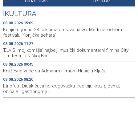
fena.news
fena.biz
Iranski šef sigurnosti: Hormuški moreuz će ostati
18:21
|
KULTURA
|
zatvoren dok SAD ne ispuni zahtjeve Teherana
08.08.2026 15:09
Iran 'vrlo blizu' dogovora s Omanom o novoj Hormuškoj
18:09
Konjic ugostio 23 folklorna društva na 26. Međunarodnom
brodskoj ruti
festivalu ‘Konjička sehara’
08.08.2026 11:27
Koncertom Marije Šerifović večeras se zatvara
18:05
'ELVIS, moj komšija' najbolji muzički dokumentarni film na City
manifestacija 'Dani dijaspore Travnik 2026'
film festu u Niškoj Banji
Kod mosta Brčko - Gunja pronađene kosti, vještaci
17:26
08.08.2026 09:45
sudske medicine utvrđuju porijeklo
Književno veče sa Admirom i Irmom Husić u Ključu
08.08.2026 08:20
'Pekijada' u Varešu okupila 37 ekipa iz četiri države
17:15
regiona
Etnofest Didak čuva hercegovačku tradiciju kroz pjesmu,
običaje i gastronomiju