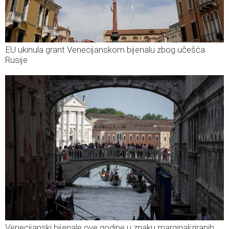
EU ukinula grant Venecijanskom bijenalu zbog učešća
Rusije
Venecijanski bijenale ove godine u znaku marginaliziranih