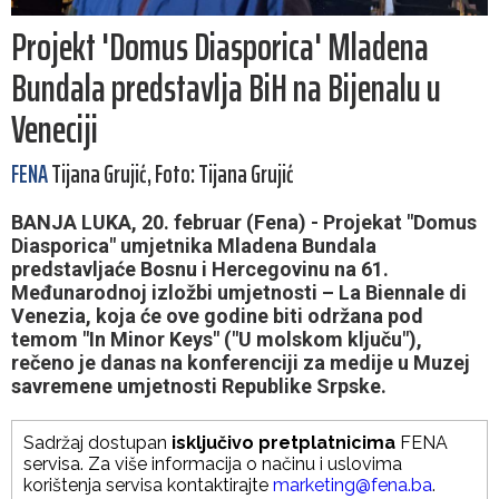
Projekt 'Domus Diasporica' Mladena
Bundala predstavlja BiH na Bijenalu u
Veneciji
FENA
Tijana Grujić, Foto: Tijana Grujić
BANJA LUKA, 20. februar (Fena) - Projekat "Domus
Diasporica" umjetnika Mladena Bundala
predstavljaće Bosnu i Hercegovinu na 61.
Međunarodnoj izložbi umjetnosti – La Biennale di
Venezia, koja će ove godine biti održana pod
temom "In Minor Keys" ("U molskom ključu"),
rečeno je danas na konferenciji za medije u Muzej
savremene umjetnosti Republike Srpske.
Sadržaj dostupan
isključivo pretplatnicima
FENA
servisa. Za više informacija o načinu i uslovima
korištenja servisa kontaktirajte
marketing@fena.ba
.