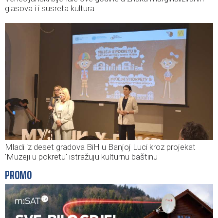
glasova i i susreta kultura
Mladi iz deset gradova BiH u Banjoj Luci kroz projekat
'Muzeji u pokretu' istražuju kulturnu baštinu
PROMO