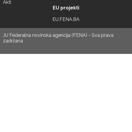
Akti
EU projekti
EU.FENA.BA
JU Federalna novinska agencija (FENA) - Sva prava
zadržana