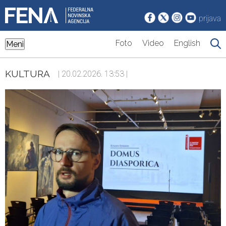
prijava
Foto
Video
English
Meni
KULTURA
| 20.02.2026. 13:53 |