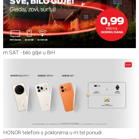
m:SAT - bilo gdje u BiH
HONOR telefoni s poklonima u m:tel ponudi