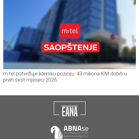
m:tel potvrđuje lidersku poziciju: 43 miliona KM dobiti u
prvih šest mjeseci 2026.