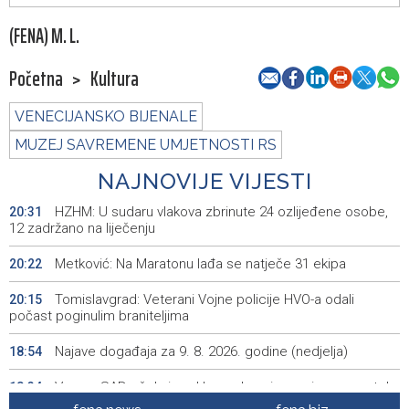
(FENA) M. L.
Početna
>
Kultura
VENECIJANSKO BIJENALE
MUZEJ SAVREMENE UMJETNOSTI RS
NAJNOVIJE VIJESTI
HZHM: U sudaru vlakova zbrinute 24 ozlijeđene osobe,
20:31
12 zadržano na liječenju
Metković: Na Maratonu lađa se natječe 31 ekipa
20:22
Tomislavgrad: Veterani Vojne policije HVO-a odali
20:15
počast poginulim braniteljima
Najave događaja za 9. 8. 2026. godine (nedjelja)
18:54
Vance: SAD očekuje od Irana da osigura siguran protok
18:34
nafte kroz Hormuški moreuz