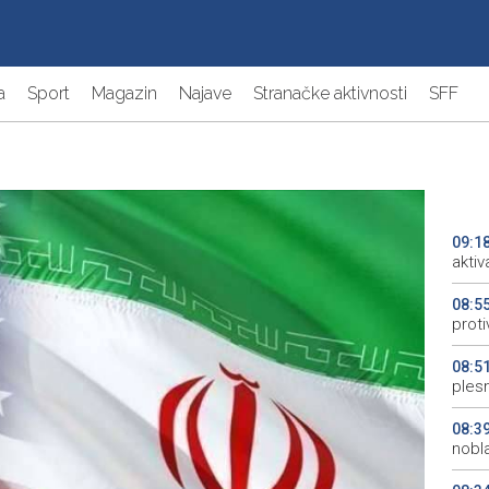
a
Sport
Magazin
Najave
Stranačke aktivnosti
SFF
09:1
aktiv
08:5
proti
08:5
plesn
08:3
nobl