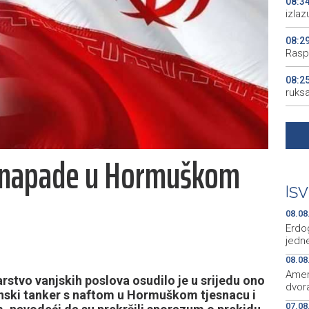
08:3
izlaz
08:2
Rasp
08:2
ruks
08:2
08:2
e napade u Hormuškom
pjes
08:0
|
SV
od po
08.08
Erdo
jedne
08.08
Amer
rstvo vanjskih poslova osudilo je u srijedu ono
dvora
anski tanker s naftom u Hormuškom tjesnacu i
07.08