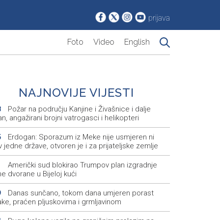
prijava
Foto
Video
English
NAJNOVIJE VIJESTI
Požar na području Kanjine i Živašnice i dalje
8
an, angažirani brojni vatrogasci i helikopteri
Erdogan: Sporazum iz Meke nije usmjeren ni
5
v jedne države, otvoren je i za prijateljske zemlje
Američki sud blokirao Trumpov plan izgradnje
1
e dvorane u Bijeloj kući
Danas sunčano, tokom dana umjeren porast
9
ake, praćen pljuskovima i grmljavinom