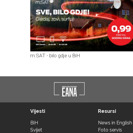
m:SAT - bilo gdje u BiH
Vijesti
Resursi
BiH
News in English
Svijet
Foto servis