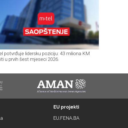
el potvrđuje lidersku poziciju: 43 miliona KM
iti u prvih šest mjeseci 2026.
EU projekti
ta
EU.FENA.BA