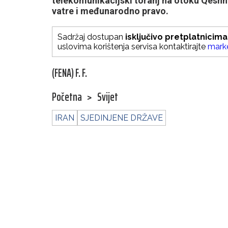
telekomunikacijski toranj na otoku Qeshm
vatre i međunarodno pravo.
Sadržaj dostupan
isključivo pretplatnicima
uslovima korištenja servisa kontaktirajte
mark
(FENA) F. F.
Početna
>
Svijet
IRAN
SJEDINJENE DRŽAVE