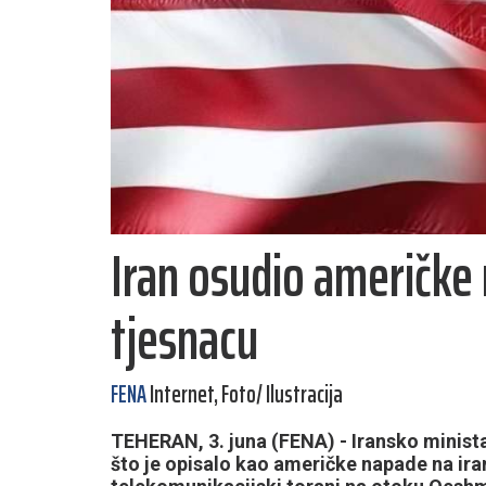
Iran osudio američk
tjesnacu
FENA
Internet, Foto/ Ilustracija
TEHERAN, 3. juna (FENA) - Iransko minista
što je opisalo kao američke napade na ir