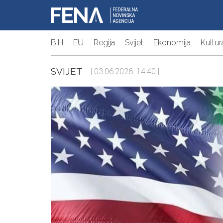
BiH
EU
Regija
Svijet
Ekonomija
Kultur
SVIJET
| 03.06.2026. 14:40 |