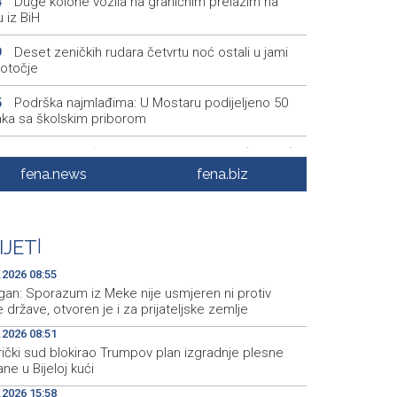
Duge kolone vozila na graničnim prelazim na
4
u iz BiH
Deset zeničkih rudara četvrtu noć ostali u jami
9
otočje
Podrška najmlađima: U Mostaru podijeljeno 50
5
aka sa školskim priborom
Najave događaja za 8. 8. 2026. godine (subota)
5
fena.news
fena.biz
Etnofest Didak čuva hercegovačku tradiciju kroz
0
mu, običaje i gastronomiju
Civilna zaštita Posušje upozorava na opasnost
9
IJET
|
žara na Blidinju
.2026 08:55
gan: Sporazum iz Meke nije usmjeren ni protiv
 države, otvoren je i za prijateljske zemlje
.2026 08:51
ički sud blokirao Trumpov plan izgradnje plesne
ne u Bijeloj kući
.2026 15:58