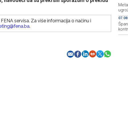
, navodeći da su prekršili sporazum o prekidu
Meta
ugro
07.08
FENA servisa. Za više informacija o načinu i
Špani
eting@fena.ba
.
kont