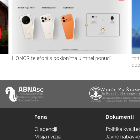
HONOR telefoni s poklonima u m:tel ponudi
m:t
dob
Fena
Dokumenti
O agenciji
Politika kvalite
Misija i vizija
Javne nabavke