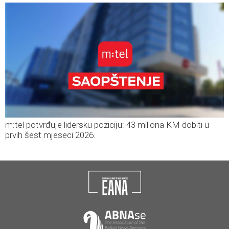
m:tel potvrđuje lidersku poziciju: 43 miliona KM dobiti u
prvih šest mjeseci 2026.