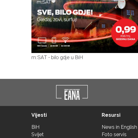
m:SAT - bilo gdje u BiH
Vijesti
Resursi
BiH
News in English
Svijet
Foto servis