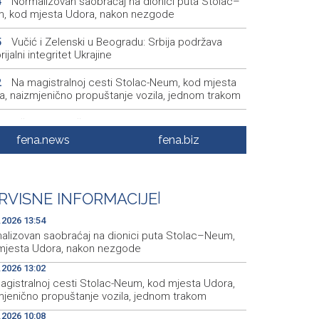
Normalizovan saobraćaj na dionici puta Stolac–
4
, kod mjesta Udora, nakon nezgode
Vučić i Zelenski u Beogradu: Srbija podržava
5
orijalni integritet Ukrajine
Na magistralnoj cesti Stolac-Neum, kod mjesta
2
a, naizmjenično propuštanje vozila, jednom trakom
Više od 500 učesnika na Drinskoj regati od
9
ana do Goražda
fena.news
fena.biz
Crveni križ ŽZH organizira ljetovanje za djecu i
8
e u Novom Vinodolskom
RVISNE INFORMACIJE
|
Saopćenje za javnost Republikanci BiH
9
.2026 13:54
alizovan saobraćaj na dionici puta Stolac–Neum,
mjesta Udora, nakon nezgode
.2026 13:02
agistralnoj cesti Stolac-Neum, kod mjesta Udora,
mjenično propuštanje vozila, jednom trakom
.2026 10:08