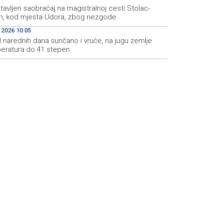
avljen saobraćaj na magistralnoj cesti Stolac-
, kod mjesta Udora, zbog nezgode
.2026 10:05
H narednih dana sunčano i vruće, na jugu zemlje
eratura do 41 stepen