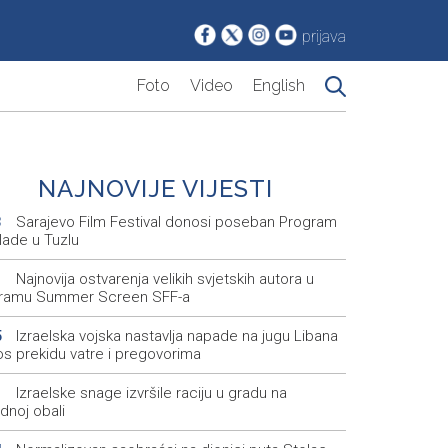
prijava
Foto
Video
English
NAJNOVIJE VIJESTI
Sarajevo Film Festival donosi poseban Program
3
lade u Tuzlu
Najnovija ostvarenja velikih svjetskih autora u
1
ramu Summer Screen SFF-a
Izraelska vojska nastavlja napade na jugu Libana
5
os prekidu vatre i pregovorima
Izraelske snage izvršile raciju u gradu na
1
dnoj obali