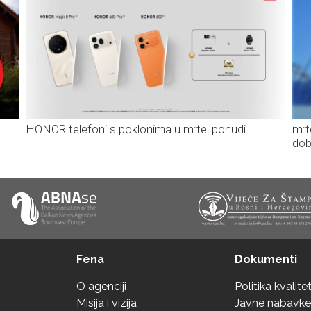
HONOR telefoni s poklonima u m:tel ponudi
m:t
dob
Fena
Dokumenti
O agenciji
Politika kvalite
Misija i vizija
Javne nabavke