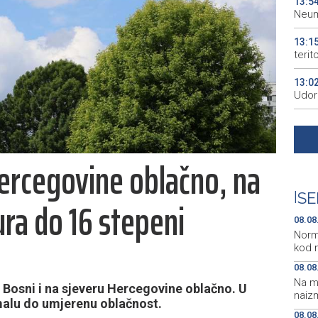
13:5
Neum
13:1
terit
13:0
Udor
12:5
Modr
Hercegovine oblačno, na
12:4
mlad
|
SE
ra do 16 stepeni
12:3
08.08
Norm
kod 
08.08
Na m
 Bosni i na sjeveru Hercegovine oblačno. U
naiz
malu do umjerenu oblačnost.
08.08