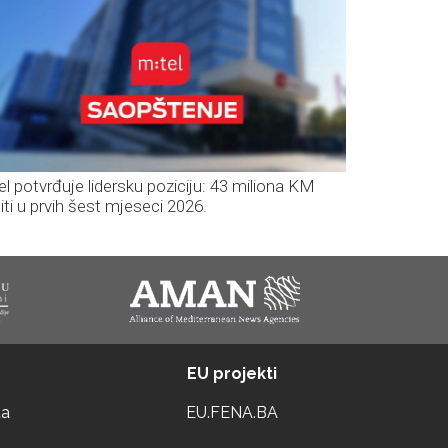
el potvrđuje lidersku poziciju: 43 miliona KM
iti u prvih šest mjeseci 2026.
EU projekti
ta
EU.FENA.BA