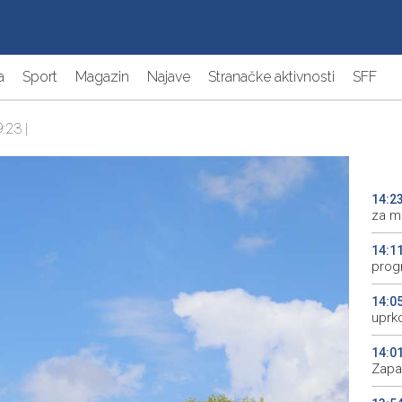
a
Sport
Magazin
Najave
Stranačke aktivnosti
SFF
:23 |
14:2
za m
14:1
prog
14:0
uprk
14:0
Zapa