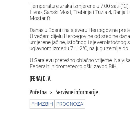
Temperature zraka izmjerene u 7.00 sati (°C):
Livno, Sanski Most, Trebinje i Tuzla 4; Banja Lu
Mostar 8.
Danas u Bosni i na sjeveru Hercegovine prete
U većem dijelu Hercegovine od sredine dana 
umjerene jačine, istočnog i sjeveroistočnog 
uglavnom između 7 i 12°C, na jugu zemlje do 
U Sarajevu pretežno oblačno vrijeme. Najviš
Federalni hidrometeorološki zavod BiH.
(FENA) D. V.
Početna
>
Servisne informacije
FHMZBIH
PROGNOZA