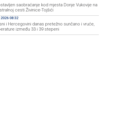
stavljen saobraćanje kod mjesta Donje Vukovije na
tralnoj cesti Živinice-Tojšići
.2026 08:32
sni i Hercegovini danas pretežno sunčano i vruće,
erature između 33 i 39 stepeni