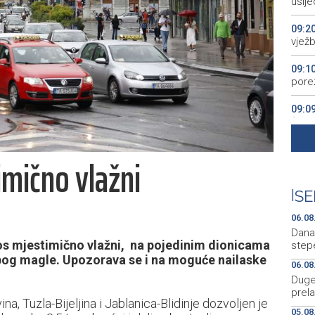
uslj
09:2
vježb
09:1
pore
09:0
(VID
09:0
imično vlažni
dalje
08:5
|
SE
do 4
06.08
Dana
os mjestimično vlažni, na pojedinim dionicama
step
zbog magle. Upozorava se i na moguće nailaske
06.08
Duge 
prela
, Tuzla-Bijeljina i Jablanica-Blidinje dozvoljen je
05.08