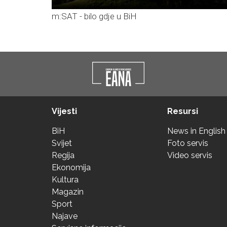
m:SAT - bilo gdje u BiH
Vijesti
Resursi
BiH
News in English
Svijet
Foto servis
Regija
Video servis
Ekonomija
Kultura
Magazin
Sport
Najave