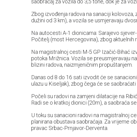
saobraćaj za vozila do 3,5 tone, dok je za vozi
Zbog izvođenja radova na sanaciji kolovoza, 
dužini od 3 km), a vozila se usmjeravaju dv
Na autocesti A-1 dionicama: Sarajevo sjever-
Počitelj (most Hercegovina), zbog aktuelnih 
Na magistralnoj cesti M-5 GP Izačić-Bihać iz
potoka Mrižnica. Vozila se preusmjeravaju na
blizini radova, naizmjeničnim propuštanjem.
Danas od 8 do 16 sati izvodit će se sanacioni 
ulazu u Kiseljak), zbog čega će se saobraćat
Počeli su radovi na zamjeni dilatacije na Rib
Radi se o kratkoj dionici (20m), a saobraća 
U toku su sanacioni radovi na magistralnoj ce
planirana obustava saobraćaja. Za vrijeme ob
pravac Srbac-Prnjavor-Derventa.