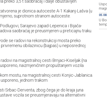
la preko 3,5 t saobraćaj i dalje obustavljen.
Uspo
magis
zatvorena je dionica autoceste A-1 Kakanj-Lašva (u
05.08
osmjerno, suprotnom stranom autoceste.
U Bo
temp
Podlugovi, Sarajevo zapad-Lepenica i Bijača-
radova saobraćaj je preusmjeren u preticajnu traku.
vode se radovi na rekonstrukciji mosta preko
 privremenu obilazinicu (bajpas) u neposrednoj
radovi na magistralnoj cesti Brnjaci-Kiseljak (na
i usporeno, naizmjeničnim propuštanjem vozila.
ićkom mostu, na magistralnoj cesti Konjic-Jablanica.
se usporeno, jednom trakom.
sti Srbac-Derventa, zbog čega je do kraja juna
ustave vozila se preusmjeravaju na alternativni