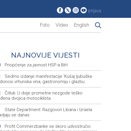
prijava
Foto
Video
English
NAJNOVIJE VIJESTI
Priopćenje za javnost HSP-a BiH
8
Sedmo izdanje manifestacije 'Kušaj ljubuška
3
 donosi vrhunska vina, gastronomiju i glazbu
Čitluk: U dvije prometne nezgode teško
2
jeđena dvojica motociklista
State Department: Razgovori Libana i Izraela
1
vljaju se danas
Profit Commerzbanke se skoro udvostručio
0