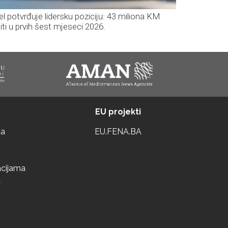
el potvrđuje lidersku poziciju: 43 miliona KM
iti u prvih šest mjeseci 2026.
EU projekti
ta
EU.FENA.BA
acijama
a