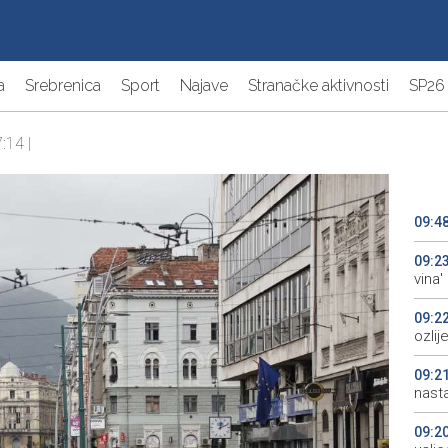
a
Srebrenica
Sport
Najave
Stranačke aktivnosti
SP26
:14 |
09:4
09:2
vina'
09:2
ozli
09:2
nasta
09:2