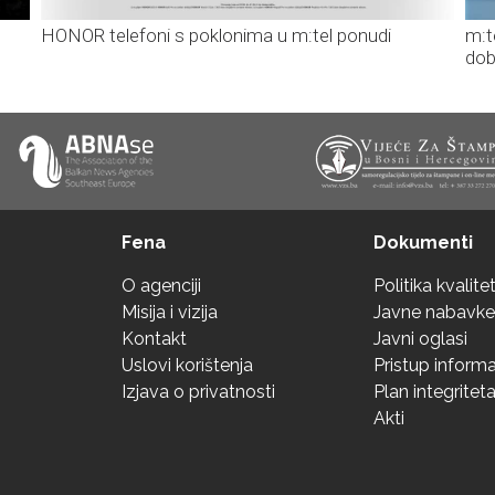
HONOR telefoni s poklonima u m:tel ponudi
m:t
dob
Fena
Dokumenti
O agenciji
Politika kvalite
Misija i vizija
Javne nabavke
Kontakt
Javni oglasi
Uslovi korištenja
Pristup inform
Izjava o privatnosti
Plan integritet
Akti