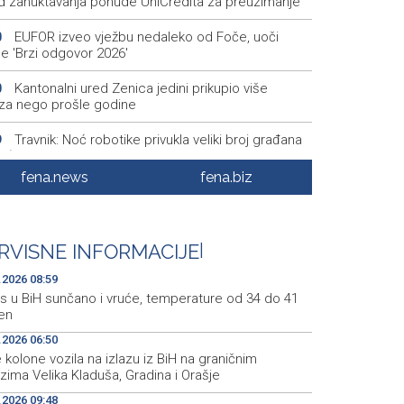
ed zahuktavanja ponude UniCredita za preuzimanje
EUFOR izveo vježbu nedaleko od Foče, uoči
0
e 'Brzi odgovor 2026'
Kantonalni ured Zenica jedini prikupio više
0
za nego prošle godine
Travnik: Noć robotike privukla veliki broj građana
9
EO)
fena.news
fena.biz
Više požara zabilježeno u HNŽ-u, vatrogasci i
6
 na terenu kod Konjica
Danas u BiH sunčano i vruće, temperature od 34
9
RVISNE INFORMACIJE
|
1 stepen
.2026 08:59
s u BiH sunčano i vruće, temperature od 34 do 41
en
.2026 06:50
kolone vozila na izlazu iz BiH na graničnim
zima Velika Kladuša, Gradina i Orašje
.2026 09:48