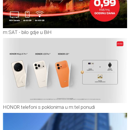
m:SAT - bilo gdje u BiH
HONOR telefoni s poklonima u m:tel ponudi