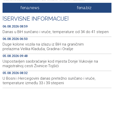
zahuktavanja ponude UniCredita za preuzimanje
fena.news
fena.biz
EUFOR izveo vježbu nedaleko od Foče, uoči vježbe 'Brzi
09:20
odgovor 2026'
|
SERVISNE INFORMACIJE
|
Kantonalni ured Zenica jedini prikupio više poreza nego
09:10
06.08.2026 08:59
prošle godine
Danas u BiH sunčano i vruće, temperature od 34 do 41 stepen
06.08.2026 06:50
Travnik: Noć robotike privukla veliki broj građana (VIDEO)
09:09
Duge kolone vozila na izlazu iz BiH na graničnim
prelazima Velika Kladuša, Gradina i Orašje
Više požara zabilježeno u HNŽ-u, vatrogasci i dalje na
09:06
terenu kod Konjica
05.08.2026 09:48
Uspostavljen saobraćanje kod mjesta Donje Vukovije na
Danas u BiH sunčano i vruće, temperature od 34 do 41
08:59
magistralnoj cesti Živinice-Tojšići
stepen
05.08.2026 08:32
U Bosni i Hercegovini danas pretežno sunčano i vruće,
POLITICO: Zašto ljudi žele posao u Evropskoj komisiji — i
08:58
zašto toliko mnogo njih završi nesretno?
temperature između 33 i 39 stepeni