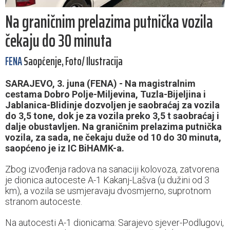
Na graničnim prelazima putnička vozila
čekaju do 30 minuta
FENA
Saopćenje, Foto/ Ilustracija
SARAJEVO, 3. juna (FENA) - Na magistralnim
cestama Dobro Polje-Miljevina, Tuzla-Bijeljina i
Jablanica-Blidinje dozvoljen je saobraćaj za vozila
do 3,5 tone, dok je za vozila preko 3,5 t saobraćaj i
dalje obustavljen. Na graničnim prelazima putnička
vozila, za sada, ne čekaju duže od 10 do 30 minuta,
saopćeno je iz IC BiHAMK-a.
Zbog izvođenja radova na sanaciji kolovoza, zatvorena
je dionica autoceste A-1 Kakanj-Lašva (u dužini od 3
km), a vozila se usmjeravaju dvosmjerno, suprotnom
stranom autoceste.
Na autocesti A-1 dionicama: Sarajevo sjever-Podlugovi,