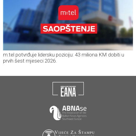
m:tel potvrđuje lidersku poziciju: 43 miliona KM dobiti u
prvih šest mjeseci 2026.