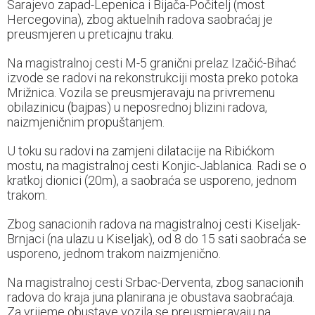
Sarajevo zapad-Lepenica i Bijača-Počitelj (most
Hercegovina), zbog aktuelnih radova saobraćaj je
preusmjeren u preticajnu traku.
Na magistralnoj cesti M-5 granični prelaz Izačić-Bihać
izvode se radovi na rekonstrukciji mosta preko potoka
Mrižnica. Vozila se preusmjeravaju na privremenu
obilazinicu (bajpas) u neposrednoj blizini radova,
naizmjeničnim propuštanjem.
U toku su radovi na zamjeni dilatacije na Ribićkom
mostu, na magistralnoj cesti Konjic-Jablanica. Radi se o
kratkoj dionici (20m), a saobraća se usporeno, jednom
trakom.
Zbog sanacionih radova na magistralnoj cesti Kiseljak-
Brnjaci (na ulazu u Kiseljak), od 8 do 15 sati saobraća se
usporeno, jednom trakom naizmjenično.
Na magistralnoj cesti Srbac-Derventa, zbog sanacionih
radova do kraja juna planirana je obustava saobraćaja.
Za vrijeme obustave vozila se preusmjeravaju na