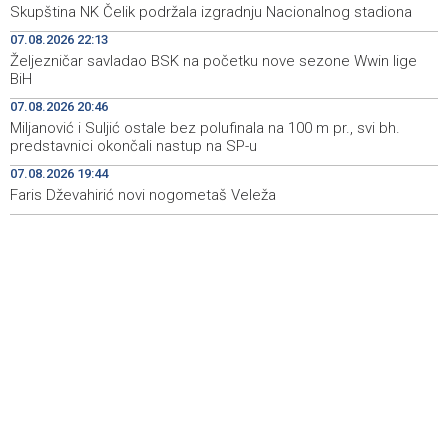
Skupština NK Čelik podržala izgradnju Nacionalnog stadiona
Announcement of events for Saturday, 8 August 2026
19:21
07.08.2026 22:13
Željezničar savladao BSK na početku nove sezone Wwin lige
Rudari Milanovića ubijedili da ode kući, Memčić se već
19:10
BiH
ponovo vratio u jamu 'Raspotočje'
07.08.2026 20:46
Sarajevo Film Festival presents Kinoscope and
19:03
Miljanović i Suljić ostale bez polufinala na 100 m pr., svi bh.
Kinoscope Surreal programs
predstavnici okončali nastup na SP-u
07.08.2026 19:44
Najave događaja za 8. 8. 2026. godine (subota)
19:00
Faris Dževahirić novi nogometaš Veleža