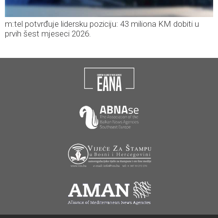
m:tel potvrđuje lidersku poziciju: 43 miliona KM dobiti u
prvih šest mjeseci 2026.