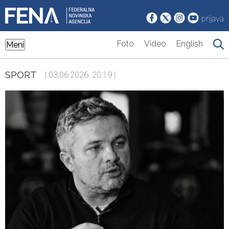
prijava
Foto
Video
English
Meni
SPORT
| 03.06.2026. 20:19 |