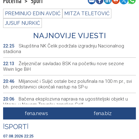
Početna
>
Sport
PREMINUO EDIN AVDIĆ
MITZA TELETOVIĆ
JUSUF NURKIĆ
NAJNOVIJE VIJESTI
Skupština NK Čelik podržala izgradnju Nacionalnog
22:25
stadiona
Željezničar savladao BSK na početku nove sezone
22:13
Wwin lige BiH
Miljanović i Suljić ostale bez polufinala na 100 m pr., svi
20:46
bh. predstavnici okončali nastup na SP-u
Bačena eksplozivna naprava na ugostiteljski objekt u
20:06
Vitezu, u Novom Travniku zapaljen Golf
fena.news
fena.biz
Galerija ULUPUBiH otvara novu izlagačku sezonu,
20:01
predstavlja novi izlagački program
|
SPORT
|
Faris Dževahirić novi nogometaš Veleža
19:44
07.08.2026 22:25