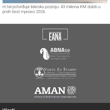
m:tel potvrđuje lidersku poziciju: 43 miliona KM dobiti u
prvih šest mjeseci 2026.