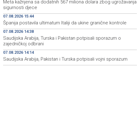
Sarajevo Film Festival presents Kinoscope and
19:03
Meta kažnjena sa dodatnih 567 miliona dolara zbog ugrožavanja
Kinoscope Surreal programs
sigurnosti djece
07.08.2026 15:44
Najave događaja za 8. 8. 2026. godine (subota)
19:00
Španija postavila ultimatum Italiji da ukine granične kontrole
Fire breaks out across more than 40 hectares in Grude,
18:58
07.08.2026 14:38
firefighters and Air Tractors on the ground
Saudijska Arabija, Turska i Pakistan potpisali sporazum o
zajedničkoj odbrani
Zelenski doputovao u Beograd, sutra sastanak s
18:55
07.08.2026 14:14
Vučićem
Saudijska Arabija, Pakistan i Turska potpisali vojni sporazum