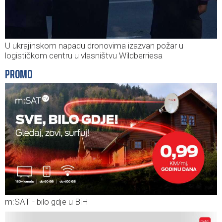
U ukrajinskom napadu dronovima izazvan požar u
logističkom centru u vlasništvu Wildberriesa
PROMO
m:SAT - bilo gdje u BiH