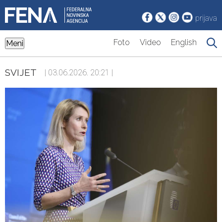
prijava
Foto
Video
English
Meni
SVIJET
| 03.06.2026. 20:21 |