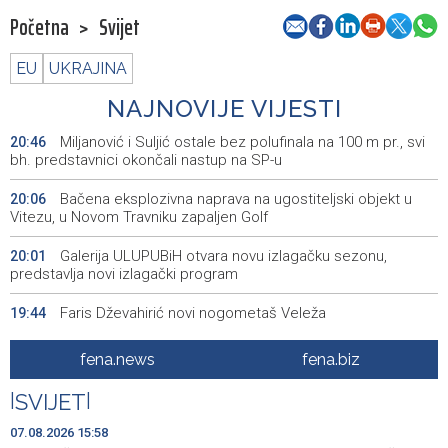
Početna
>
Svijet
EU
UKRAJINA
NAJNOVIJE VIJESTI
Miljanović i Suljić ostale bez polufinala na 100 m pr., svi
20:46
bh. predstavnici okončali nastup na SP-u
Bačena eksplozivna naprava na ugostiteljski objekt u
20:06
Vitezu, u Novom Travniku zapaljen Golf
Galerija ULUPUBiH otvara novu izlagačku sezonu,
20:01
predstavlja novi izlagački program
Faris Dževahirić novi nogometaš Veleža
19:44
Announcement of events for Saturday, 8 August 2026
19:21
fena.news
fena.biz
Rudari Milanovića ubijedili da ode kući, Memčić se već
19:10
|
SVIJET
|
ponovo vratio u jamu 'Raspotočje'
07.08.2026 15:58