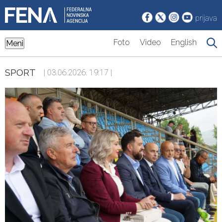
prijava
Foto
Video
English
Meni
SPORT
| 03.06.2026. 19:17 |