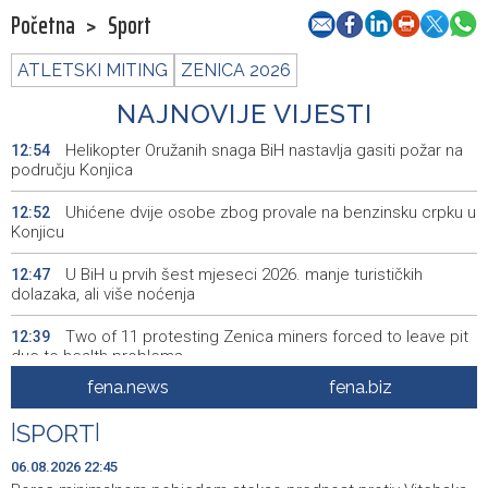
Početna
>
Sport
ATLETSKI MITING
ZENICA 2026
NAJNOVIJE VIJESTI
Helikopter Oružanih snaga BiH nastavlja gasiti požar na
12:54
području Konjica
Uhićene dvije osobe zbog provale na benzinsku crpku u
12:52
Konjicu
U BiH u prvih šest mjeseci 2026. manje turističkih
12:47
dolazaka, ali više noćenja
Two of 11 protesting Zenica miners forced to leave pit
12:39
due to health problems
fena.news
fena.biz
Saopćenje za javnost Republikanci BiH
12:39
|
SPORT
|
Investicije u BiH u 2025. porasle za 5,36 posto, na 9,44
12:32
milijarde KM
06.08.2026 22:45