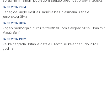
Borac minimalnom pobjedom stekao prednost protiv Vitebska
Dvojici rudara pozlilo u jami Raspotočje, jedan prebačen
12:30
06.08.2026 21:54
u bolnicu
Bacačice kugle Bešlija i Baručija bez plasmana u finale
juniorskog SP-a
Rozić: Dugotrajne suše i niski vodostaji ugrožavaju
12:25
ekosustav Hutova blata
06.08.2026 20:36
Počeo memorijalni turnir 'Streetball Tomislavgrad 2026. Branimir
Public transportation changes in Sarajevo today due to
12:23
Mašić Bani'
football match at Grbavica Stadium
06.08.2026 19:32
Velika nagrada Britanije ostaje u MotoGP kalendaru do 2028.
Brodski promet kroz Hormuški moreuz i dalje je ozbiljno
12:17
poremećen
godine