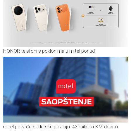
HONOR telefoni s poklonima u m:tel ponudi
m:tel potvrđuje lidersku poziciju: 43 miliona KM dobiti u