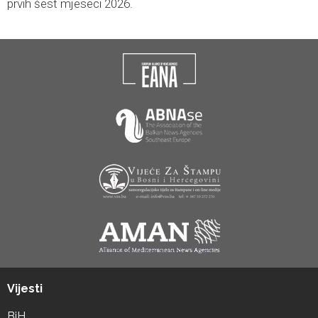
prvih šest mjeseci 2026.
Vijesti
BiH