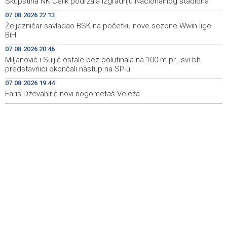
Skupština NK Čelik podržala izgradnju Nacionalnog stadiona
Announcement of events for Saturday, 8 August 2026
19:21
07.08.2026 22:13
Željezničar savladao BSK na početku nove sezone Wwin lige
Rudari Milanovića ubijedili da ode kući, Memčić se već
19:10
BiH
ponovo vratio u jamu 'Raspotočje'
07.08.2026 20:46
Sarajevo Film Festival presents Kinoscope and
19:03
Miljanović i Suljić ostale bez polufinala na 100 m pr., svi bh.
Kinoscope Surreal programs
predstavnici okončali nastup na SP-u
07.08.2026 19:44
Najave događaja za 8. 8. 2026. godine (subota)
19:00
Faris Dževahirić novi nogometaš Veleža