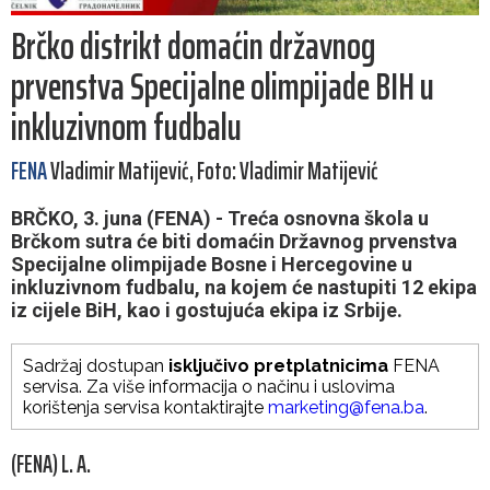
Brčko distrikt domaćin državnog
prvenstva Specijalne olimpijade BIH u
inkluzivnom fudbalu
FENA
Vladimir Matijević, Foto: Vladimir Matijević
BRČKO, 3. juna (FENA) - Treća osnovna škola u
Brčkom sutra će biti domaćin Državnog prvenstva
Specijalne olimpijade Bosne i Hercegovine u
inkluzivnom fudbalu, na kojem će nastupiti 12 ekipa
iz cijele BiH, kao i gostujuća ekipa iz Srbije.
Sadržaj dostupan
isključivo pretplatnicima
FENA
servisa. Za više informacija o načinu i uslovima
korištenja servisa kontaktirajte
marketing@fena.ba
.
(FENA) L. A.