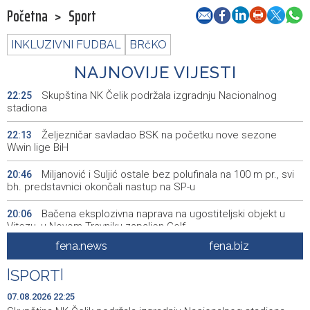
Početna
>
Sport
INKLUZIVNI FUDBAL
BRčKO
NAJNOVIJE VIJESTI
Skupština NK Čelik podržala izgradnju Nacionalnog
22:25
stadiona
Željezničar savladao BSK na početku nove sezone
22:13
Wwin lige BiH
Miljanović i Suljić ostale bez polufinala na 100 m pr., svi
20:46
bh. predstavnici okončali nastup na SP-u
Bačena eksplozivna naprava na ugostiteljski objekt u
20:06
Vitezu, u Novom Travniku zapaljen Golf
fena.news
fena.biz
Galerija ULUPUBiH otvara novu izlagačku sezonu,
20:01
predstavlja novi izlagački program
|
SPORT
|
Faris Dževahirić novi nogometaš Veleža
19:44
07.08.2026 22:25