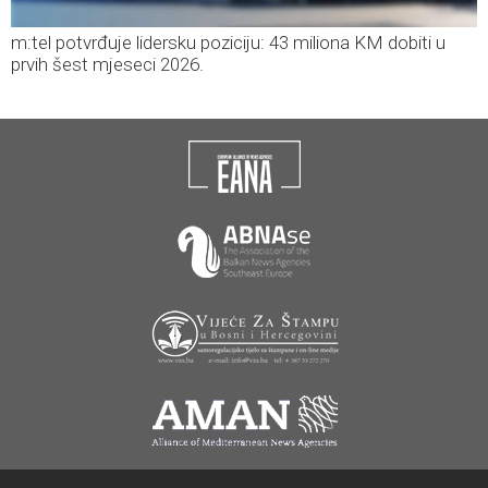
m:tel potvrđuje lidersku poziciju: 43 miliona KM dobiti u
prvih šest mjeseci 2026.