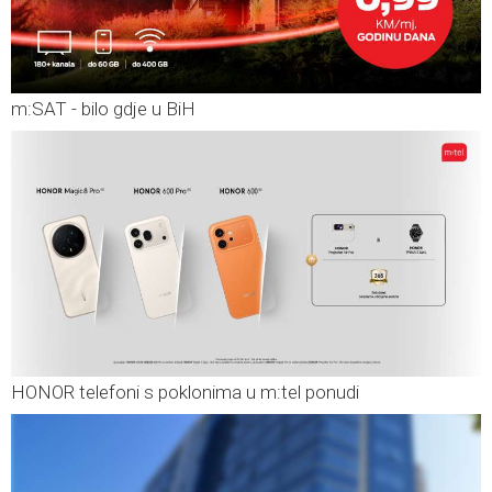
m:SAT - bilo gdje u BiH
HONOR telefoni s poklonima u m:tel ponudi