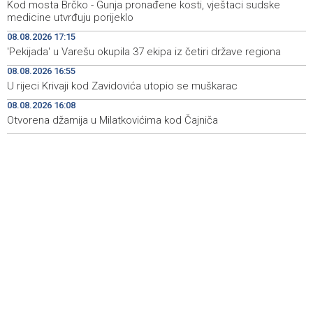
Kod mosta Brčko - Gunja pronađene kosti, vještaci sudske
'Pekijada' u Varešu okupila 37 ekipa iz četiri države
17:15
medicine utvrđuju porijeklo
regiona
08.08.2026 17:15
'Pekijada' u Varešu okupila 37 ekipa iz četiri države regiona
U rijeci Krivaji kod Zavidovića utopio se muškarac
16:55
08.08.2026 16:55
Otvorena džamija u Milatkovićima kod Čajniča
16:08
U rijeci Krivaji kod Zavidovića utopio se muškarac
08.08.2026 16:08
Zmajice se okupile u Mostaru: Reprezentacija BiH kreće
15:55
po novu mediteransku priču
Otvorena džamija u Milatkovićima kod Čajniča