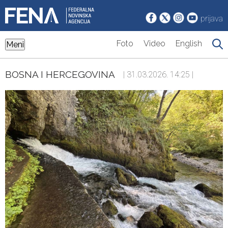
prijava
Foto
Video
English
Meni
BOSNA I HERCEGOVINA
| 31.03.2026. 14:25 |