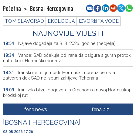
Početna
>
Bosna i Hercegovina
TOMISLAVGRAD
EKOLOGIJA
IZVORIšTA VODE
NAJNOVIJE VIJESTI
Najave događaja za 9. 8. 2026. godine (nedjelja)
18:54
Vance: SAD očekuje od Irana da osigura siguran protok
18:34
nafte kroz Hormuški moreuz
Iranski šef sigurnosti: Hormuški moreuz će ostati
18:21
zatvoren dok SAD ne ispuni zahtjeve Teherana
Iran 'vrlo blizu' dogovora s Omanom o novoj Hormuškoj
18:09
brodskoj ruti
Koncertom Marije Šerifović večeras se zatvara
18:05
fena.news
fena.biz
manifestacija 'Dani dijaspore Travnik 2026'
|
BOSNA I HERCEGOVINA
|
Kod mosta Brčko - Gunja pronađene kosti, vještaci
17:26
sudske medicine utvrđuju porijeklo
08.08.2026 17:26