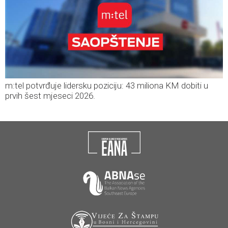
m:tel potvrđuje lidersku poziciju: 43 miliona KM dobiti u
prvih šest mjeseci 2026.