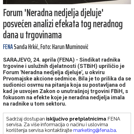
Forum 'Neradna nedjelja djeluje'
posvećen analizi efekata tog neradnog
dana u trgovinama
FENA
Sanda Hrkić, Foto: Harun Muminović
SARAJEVO, 24. aprila (FENA) - Sindikat radnika
trgovine i uslužnih djelatnosti (STBiH) upriličio je
Forum 'Neradna nedjelja djeluje', u okviru
Prvomajske akcione sedmice. Bila je to prilika da se
sudionici osvrnu na pitanja koja su postavljana od
kad je usvojen Zakon o unutrašnjoj trgovini FBiH, s
fokusom na efekte koje je neradna nedjelja imala
na radnike u tom sektoru.
Sadržaj dostupan
isključivo pretplatnicima
FENA
servisa. Za više informacija o načinu i uslovima
korištenja servisa kontaktirajte
marketing@fena.ba
.