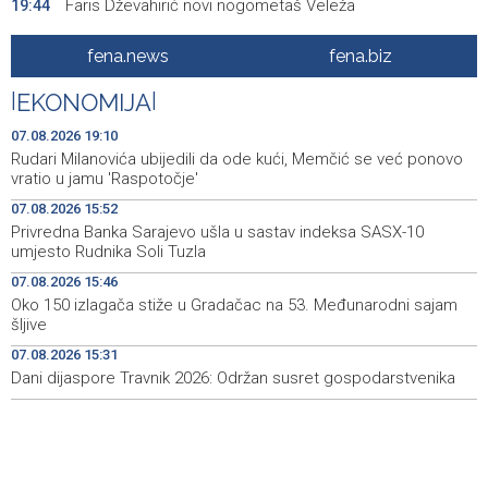
Faris Dževahirić novi nogometaš Veleža
19:44
Announcement of events for Saturday, 8 August 2026
19:21
fena.news
fena.biz
Rudari Milanovića ubijedili da ode kući, Memčić se već
19:10
|
EKONOMIJA
|
ponovo vratio u jamu 'Raspotočje'
07.08.2026 19:10
Sarajevo Film Festival presents Kinoscope and
19:03
Rudari Milanovića ubijedili da ode kući, Memčić se već ponovo
Kinoscope Surreal programs
vratio u jamu 'Raspotočje'
07.08.2026 15:52
Najave događaja za 8. 8. 2026. godine (subota)
19:00
Privredna Banka Sarajevo ušla u sastav indeksa SASX-10
umjesto Rudnika Soli Tuzla
Fire breaks out across more than 40 hectares in Grude,
18:58
firefighters and Air Tractors on the ground
07.08.2026 15:46
Oko 150 izlagača stiže u Gradačac na 53. Međunarodni sajam
Zelenski doputovao u Beograd, sutra sastanak s
18:55
šljive
Vučićem
07.08.2026 15:31
Dani dijaspore Travnik 2026: Održan susret gospodarstvenika