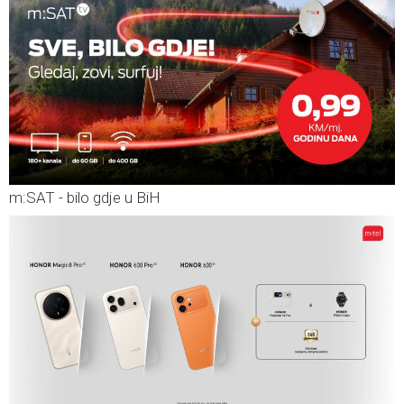
m:SAT - bilo gdje u BiH