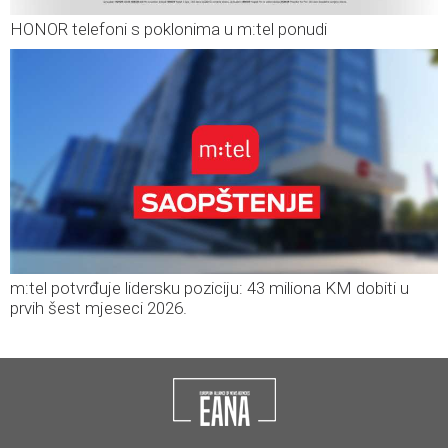
HONOR telefoni s poklonima u m:tel ponudi
m:tel potvrđuje lidersku poziciju: 43 miliona KM dobiti u
prvih šest mjeseci 2026.