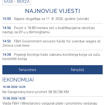
SASE - BERZA
NAJNOVIJE VIJESTI
Najave događaja za 11. 8. 2026. godine (utorak)
15:00
Pezer s 18.89 metara već u kvalifikacijama okončao
14:56
nastup na EP-u u Birminghamu
FBiH Government secures funds for overdue wages at
14:53
Zenica coal mine
Prijatelji životinja traže zabranu korištenja konja za vuču
14:38
turističkih kočija
Saopćenje za javnost SDP BiH
14:34
fena.news
fena.biz
Selektor Gjergja saopštio spisak igrača, pripreme
14:30
|
EKONOMIJA
|
Zmajeva kreću 12. augusta
10.08.2026 14:29
Na Sarajevskoj berzi promet 38.367,86 KM
14:29
Na Sarajevskoj berzi promet 38.367,86 KM
10.08.2026 14:25
Vlada FBiH i Ministarstvo osigurali plate i prioritetno
14:25
Vlada FBiH i Ministarstvo osigurali plate i prioritetno rješavaju
rješavaju krizu u RMU Zenica