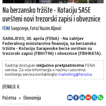
Na berzansko tržište - Kotaciju SASE
uvršteni novi trezorski zapisi i obveznice
FENA
Saopćenje, Foto/ Hazim Aljović
SARAJEVO, 30. aprila (FENA) - Na zahtjev
Federalnog ministarstva finansija, na berzansko
tržište - Kotaciju Sarajevske berze uvršteni su
trezorski zapisi (FBIHT96) i obveznice (FBIHK67A).
Sadržaj dostupan
isključivo pretplatnicima
FENA
servisa. Za više informacija o načinu i uslovima
korištenja servisa kontaktirajte
marketing@fena.ba
.
(FENA) D. V.
Početna
>
Ekonomija