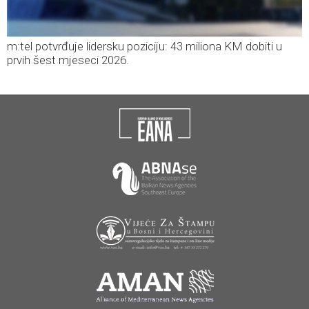
m:tel potvrđuje lidersku poziciju: 43 miliona KM dobiti u
prvih šest mjeseci 2026.