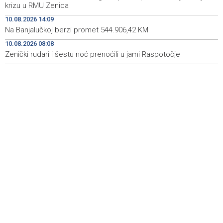
krizu u RMU Zenica
Na Bjelašnici danas 18, u Mostaru 40 stepeni, i sutra u
14:20
10.08.2026 14:09
Bosni i Hercegovini sunčano i vruće
Na Banjalučkoj berzi promet 544.906,42 KM
10.08.2026 08:08
Na Banjalučkoj berzi promet 544.906,42 KM
14:09
Zenički rudari i šestu noć prenoćili u jami Raspotočje