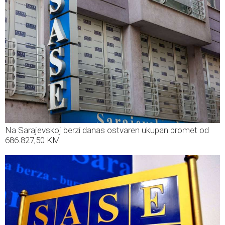
Na Sarajevskoj berzi danas ostvaren ukupan promet od
686.827,50 KM