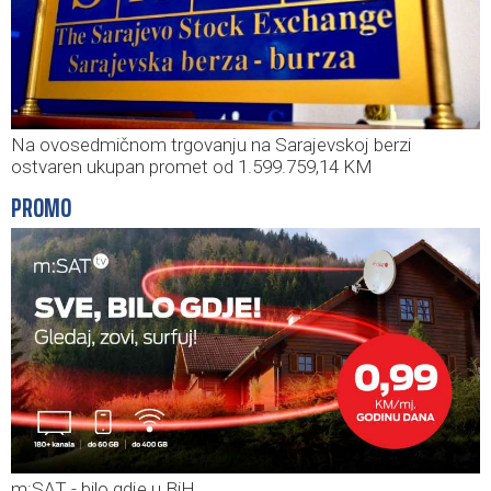
Na ovosedmičnom trgovanju na Sarajevskoj berzi
ostvaren ukupan promet od 1.599.759,14 KM
PROMO
m:SAT - bilo gdje u BiH