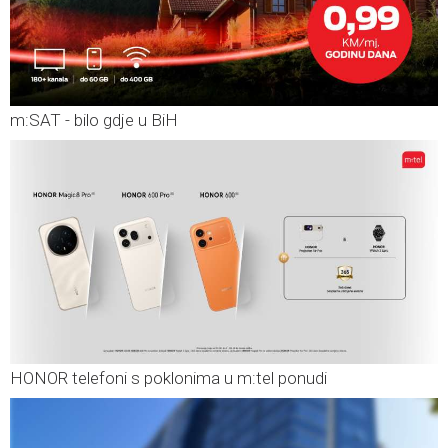
m:SAT - bilo gdje u BiH
HONOR telefoni s poklonima u m:tel ponudi