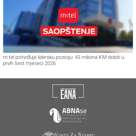
m:tel potvrđuje lidersku poziciju: 43 miliona KM dobiti u
prvih šest mjeseci 2026.