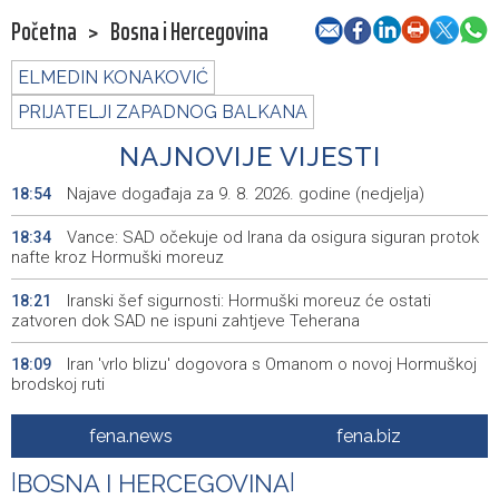
Početna
>
Bosna i Hercegovina
ELMEDIN KONAKOVIĆ
PRIJATELJI ZAPADNOG BALKANA
NAJNOVIJE VIJESTI
Najave događaja za 9. 8. 2026. godine (nedjelja)
18:54
Vance: SAD očekuje od Irana da osigura siguran protok
18:34
nafte kroz Hormuški moreuz
Iranski šef sigurnosti: Hormuški moreuz će ostati
18:21
zatvoren dok SAD ne ispuni zahtjeve Teherana
Iran 'vrlo blizu' dogovora s Omanom o novoj Hormuškoj
18:09
brodskoj ruti
Koncertom Marije Šerifović večeras se zatvara
18:05
fena.news
fena.biz
manifestacija 'Dani dijaspore Travnik 2026'
|
BOSNA I HERCEGOVINA
|
Kod mosta Brčko - Gunja pronađene kosti, vještaci
17:26