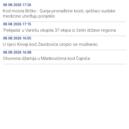
sudske medicine utvrđuju porijeklo
08.08.2026 17:26
Kod mosta Brčko - Gunja pronađene kosti, vještaci sudske
'Pekijada' u Varešu okupila 37 ekipa iz četiri države
17:15
medicine utvrđuju porijeklo
regiona
08.08.2026 17:15
'Pekijada' u Varešu okupila 37 ekipa iz četiri države regiona
U rijeci Krivaji kod Zavidovića utopio se muškarac
16:55
08.08.2026 16:55
Otvorena džamija u Milatkovićima kod Čajniča
16:08
U rijeci Krivaji kod Zavidovića utopio se muškarac
08.08.2026 16:08
Zmajice se okupile u Mostaru: Reprezentacija BiH kreće
15:55
po novu mediteransku priču
Otvorena džamija u Milatkovićima kod Čajniča