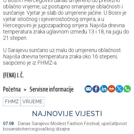
U Bosni i Hercegovini danas umjereno do pretežno
oblačno vrijeme, uz postupno smanjenje oblačnosti i
sunčanije. Vjetar je slab do umjerene jačine. U Bosni je
vjetar istočnog i sjeveroistočnog smjera, a u
Hercegovini je jugozapadnog smjera. Najviša dnevna
temperatura zraka uglavnom između 13 i 18, na jugu do
21 stepen.
U Sarajevu sunčano uz malu do umjerenu oblačnost.
Najviša dnevna temperatura zraka oko 16 stepeni,
saopćeno je iz FHMZ-a.
(FENA) J. Č.
Početna
>
Servisne informacije
FHMZ
VRIJEME
NAJNOVIJE VIJESTI
Danas Sarajevo Modest Fashion Festival, upečatljivost
07:08
bosanskohercegovačkog dizajna