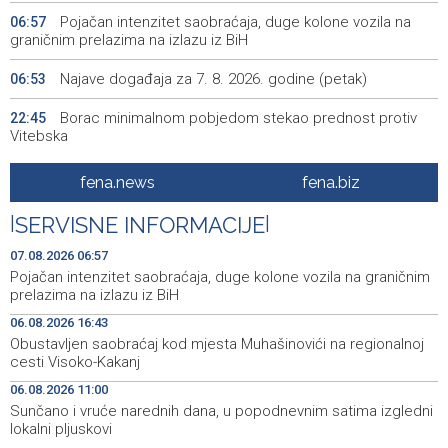
Pojačan intenzitet saobraćaja, duge kolone vozila na
06:57
graničnim prelazima na izlazu iz BiH
Najave događaja za 7. 8. 2026. godine (petak)
06:53
Borac minimalnom pobjedom stekao prednost protiv
22:45
Vitebska
Bacačice kugle Bešlija i Baručija bez plasmana u finale
21:54
fena.news
fena.biz
juniorskog SP-a
|
SERVISNE INFORMACIJE
|
Počeo memorijalni turnir 'Streetball Tomislavgrad 2026.
20:36
Branimir Mašić Bani'
07.08.2026 06:57
Pojačan intenzitet saobraćaja, duge kolone vozila na graničnim
Na Vilsonovom šetalištu u Sarajevu predstavljeno 50
20:26
prelazima na izlazu iz BiH
luksuznih i sportskih automobila
06.08.2026 16:43
Obustavljen saobraćaj kod mjesta Muhašinovići na regionalnoj
Announcement of events for Friday, 7 August 2026
20:01
cesti Visoko-Kakanj
Drugi Festival bakri okupio mještane i posjetitelje kod
19:55
06.08.2026 11:00
Livna
Sunčano i vruće narednih dana, u popodnevnim satima izgledni
lokalni pljuskovi
Novi Travnik receives first direct EU funding for UNESCO
19:45