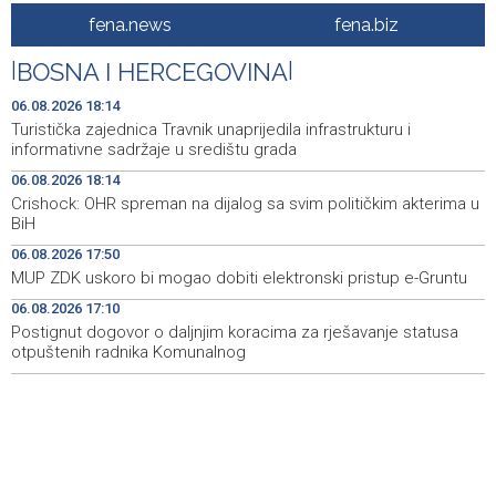
Novi Travnik receives first direct EU funding for UNESCO
19:45
fena.news
fena.biz
heritage project
|
BOSNA I HERCEGOVINA
|
Crishock: OHR maintains an open dialogue with all
19:33
political stakeholders in BiH
06.08.2026 18:14
Turistička zajednica Travnik unaprijedila infrastrukturu i
Velika nagrada Britanije ostaje u MotoGP kalendaru do
19:32
informativne sadržaje u središtu grada
2028. godine
06.08.2026 18:14
Crishock: OHR spreman na dijalog sa svim političkim akterima u
Španska krajnja ljevica i desnica ujedinjene protiv
19:29
BiH
Maroka kao suorganizatora SP 2030.
06.08.2026 17:50
Grad Novi Travnik prvi put izravno dobio sredstva
19:27
MUP ZDK uskoro bi mogao dobiti elektronski pristup e-Gruntu
Europske unije
06.08.2026 17:10
Postignut dogovor o daljnjim koracima za rješavanje statusa
Soreca says SEPA application marks important
19:16
milestone on BiH's EU path
otpuštenih radnika Komunalnog