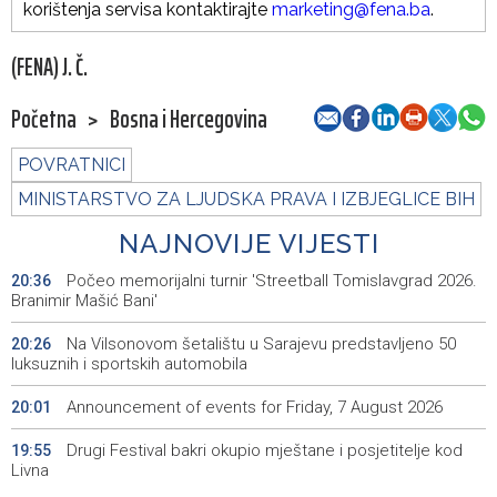
korištenja servisa kontaktirajte
marketing@fena.ba
.
(FENA) J. Č.
Početna
>
Bosna i Hercegovina
POVRATNICI
MINISTARSTVO ZA LJUDSKA PRAVA I IZBJEGLICE BIH
NAJNOVIJE VIJESTI
Počeo memorijalni turnir 'Streetball Tomislavgrad 2026.
20:36
Branimir Mašić Bani'
Na Vilsonovom šetalištu u Sarajevu predstavljeno 50
20:26
luksuznih i sportskih automobila
Announcement of events for Friday, 7 August 2026
20:01
Drugi Festival bakri okupio mještane i posjetitelje kod
19:55
Livna