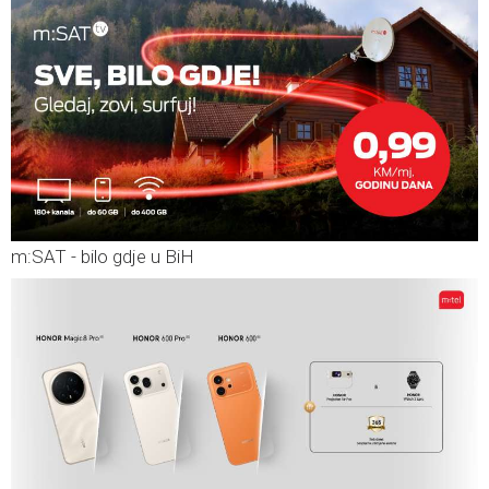
m:SAT - bilo gdje u BiH