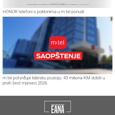
HONOR telefoni s poklonima u m:tel ponudi
m:tel potvrđuje lidersku poziciju: 43 miliona KM dobiti u
prvih šest mjeseci 2026.